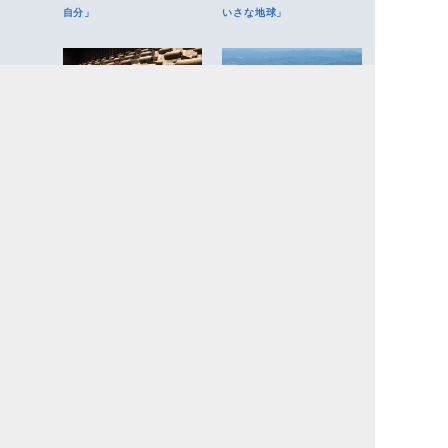
自分」
いさな地球」
五感を満たす映画館プレミ
また来たくなる街、また来
アムシート4選。贅を尽くし
てしまう街へ。尾道と「第
た特等席へ
二の街」の、その後
東京の夜に、「帰る場所」
日常に寄り添う新スチーム