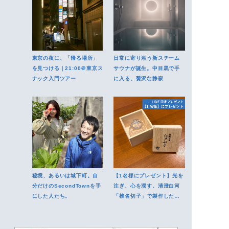
東京の夜に、「帰る場所」
日常に寄り添う新スチーム
を見つける｜21:00＠東京ス
サウナが誕生。中目黒で手
ナック入門ツアー
に入る、贅沢な静寂
秘境、あるいは城下町。自
【1名様にプレゼント】光を
分だけのSecondTownを手
注ぎ、心を潤す。清澄白河
にした人たち。
「椎名切子」で製作した江
戸切子グラス