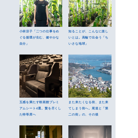
小林涼子「二つの仕事をめ
知ることが、こんなに楽し
ぐる循環が生む、健やかな
いとは。高輪で出会う「ち
自分」
いさな地球」
五感を満たす映画館プレミ
また来たくなる街、また来
アムシート4選。贅を尽くし
てしまう街へ。尾道と「第
た特等席へ
二の街」の、その後