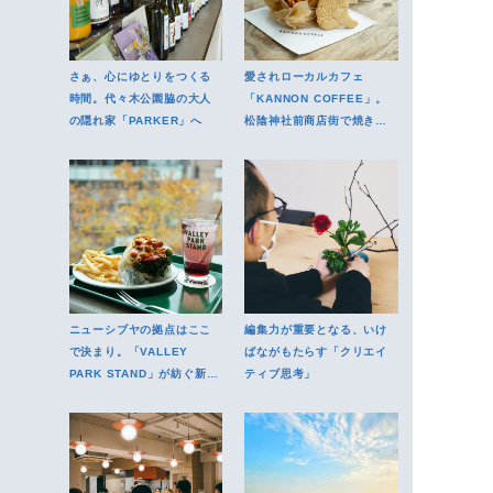
さぁ、心にゆとりをつくる
愛されローカルカフェ
時間。代々木公園脇の大人
「KANNON COFFEE」。
の隠れ家「PARKER」へ
松陰神社前商店街で焼き菓
子とコーヒーを
ニューシブヤの拠点はここ
編集力が重要となる、いけ
で決まり。「VALLEY
ばながもたらす「クリエイ
PARK STAND」が紡ぐ新し
ティブ思考」
い渋谷遊び