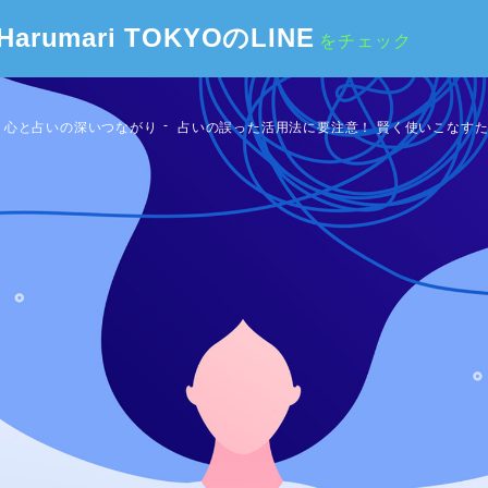
Harumari TOKYOのLINE
をチェック
、心と占いの深いつながり
占いの誤った活⽤法に要注意！ 賢く使いこなす