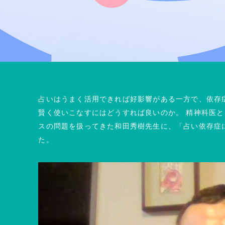
占いはうまく活⽤できれば好影響がある⼀⽅で、依存
賢く使いこなすにはどうすれば良いのか。 精神科医
スの問題を扱ってきた和⽥秀樹先⽣に、「占い依存症
た。