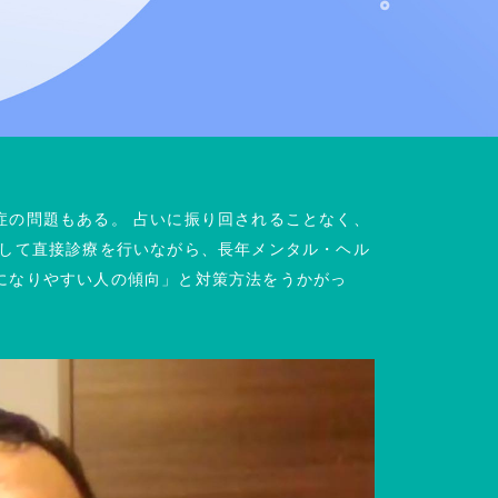
症の問題もある。 占いに振り回されることなく、
として直接診療を⾏いながら、⻑年メンタル・ヘル
になりやすい⼈の傾向」と対策方法をうかがっ