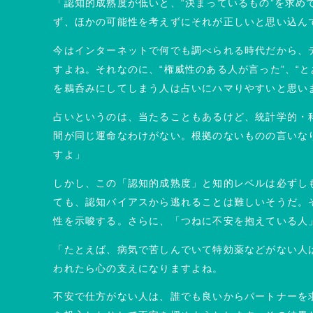
「認知的成熟度が低いと、“決まっているもの”を求め
ず、ほかの可能性を考えずにそれが正しいと思い込ん
今はインターネットで何でも調べられる時代だから、
すよね。それなのに、“権威性のある人が言った”、“
を鵜呑みにしてしまう人は占いにハマりやすいと思い
占いというのは、当たることもあるけど、統計学的・
間が同じ運命なわけがない。根拠のないものの言いな
すよ」
しかし、この「認知的成熟度」と知的レベルは必ずし
ても、認知バイアスから逃れることは難しいそうだ。
性を示唆する。さらに、「つねに不安を抱えている人
「たとえば、病気で苦しんでいて特効薬などがない人
われたら心の支えになりますよね。
不安で仕方がない人は、誰でも良いからパートナーを