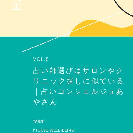
VOL.8
占い師選びはサロンやク
リニック探しに似ている
｜占いコンシェルジュあ
やさん
TAGS:
TOKYO WELL-BEING