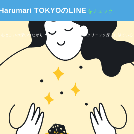
Harumari TOKYOのLINE
をチェック
、心と占いの深いつながり
占い師選びはサロンやクリニック探しに似ている