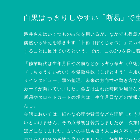
白黒はっきりしやすい「断易」で
磐井さんはいくつもの占法を用いるが、なかでも得意
偶然から答えを導き出す「卜術（ぼくじゅつ）」にカ
することに長けているという。では、この2つを身に
「修業時代は生年月日や名前などから占う命占（命術
（しちゅうすいめい）や紫微斗数（しびとすう）を用
りインタビュー、頭の整理、未来の方向性や動き方な
カードが向いていました。命占は生れた時間や場所な
断易やタロットカードの場合は、生年月日などの情報
んし。
会話においては、細かな心理や背景などを理解したう
いといけません。その点最初は苦労しましたが、次第
ほどになりました。占いの手法も扱う人に向き不向き
のほうが自分の感性も磨かれましたし、好相性だった