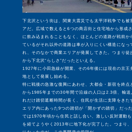
下北沢という街は、関東大震災でも太平洋戦争でも被
アだ。広域で数えると6つの商店街と住宅地から形成さ
に飲み込まれることもなく、ほとんどの道路が戦前か
ているがそれ以外の道路は車が入りにくい構造になっ
れ、そのなかで商業エリアが発展してきた。つまり徒
から下北沢“らしさ”だったといえる。
1927年に小田急線が開業、その6年後には現在の京
地として発展し始める。
特に戦後の急激な復興にあわせ、大都会・新宿を終点と
から1985年までの30年間で沿線の人口は2.3倍、輸
れだけ踏切遮断時間が長く、住民が生活に支障をきた
エリア内にあった9つの踏切が「開かずの踏切」だっ
では1970年頃から住民と話し合い、激しい反対運動
を経てようやく2013年に地下化が完了した。つまり