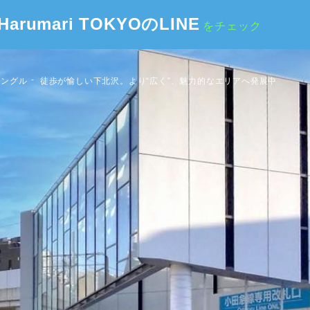
Harumari TOKYOのLINE
をチェック
アングル
徒歩が愉しい下北沢。より“広く”、魅力的なエリアへ発展中