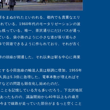
害をまぬがれたといわれる、都内でも貴重なエリ
れている。1960年代のモータリゼーションの波
ら残っている。唯一、茶沢通りにだけバスが通っ
ている。袋小路のように小さな道が張り巡らさ
歩で回遊できるように作られており、それが古く
王井の頭線が開通した。それ以来は駅を中心に商業
する小田急線の輸送人員は順調に増加。1955年
送人員は5.3倍に急増した。電車本数が増えればそ
すなどの問題も顕在化し始めたのだ。
たことを記憶している方も多いだろう。下北沢地区
もあったものの、議論開始から40年以上もの歳月
、今まで線路が走っていた部分がまるっと空くこと