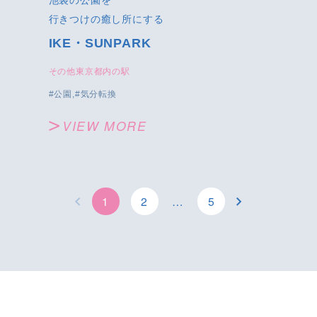
池袋の公園を
行きつけの癒し所にする
IKE・SUNPARK
その他東京都内の駅
公園
気分転換
VIEW MORE
1
2
…
5