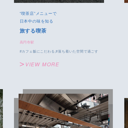
“喫茶店”メニューで
日本中の味を知る
旅する喫茶
高円寺駅
カフェ飯にこだわる
落ち着いた空間で過ごす
VIEW MORE