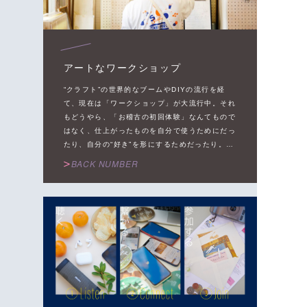
アートなワークショップ
“クラフト”の世界的なブームやDIYの流行を経
て、現在は「ワークショップ」が大流行中。それ
もどうやら、「お稽古の初回体験」なんてもので
はなく、仕上がったものを自分で使うためにだっ
たり、自分の“好き”を形にするためだったり。体
験を通して見えるモノ、その思い出としてつくら
BACK NUMBER
れたプロダクト……まさに新しい“コト消費”とい
える「ワークショップ」だが、実は秘めたるクリ
エイティブを伸ばしてくれるのだとか。今、世の
中に溢れている「ワークショップ」の世界を覗い
てみよう。