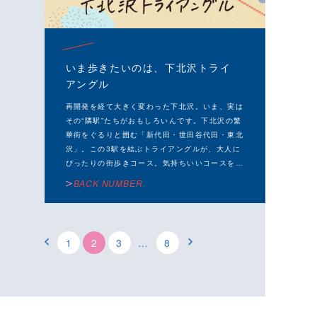
いま歩きたいのは、下北沢トライ
アングル
再開発を経て大きく変わった下北沢。いま、実は
その“隣駅”たちがおもしろいんです。下北沢の繁
華街をぐるりと囲む「新代田・世田谷代田・東北
沢」。この3駅を結ぶトライアングルが、大人に
ぴったりの街歩きコース。気持ちいいコースを愉
しみながら、確かなセンスとクオリティの個性派
BACK NUMBER
ショップ巡りを堪能しよう。
1
2
3
…
8