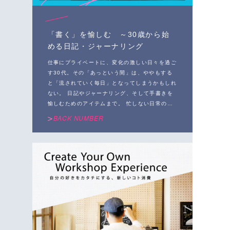
「書く」を愉しむ ～30歳から始
める日記・ジャーナリング
仕事にプライベートに、変化の激しい日々を過ご
す30代。その「あっという間」は、ややもする
と「流されていく毎日」となってしまうかもしれ
ない。 日記やジャーナリング、そして手書きを
愉しむためのアイテムまで。 忙しない日常の中
で、一瞬でも立ち止まって「書く」という行為を
BACK NUMBER
やってみると、人生を悔いなく生きる方法がみつ
かるきっかけになる。