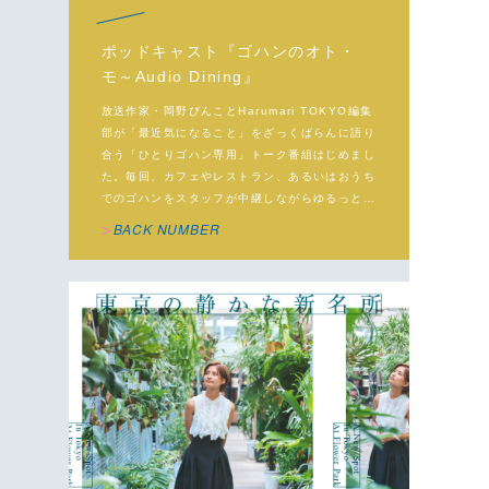
ポッドキャスト『ゴハンのオト・
モ～Audio Dining』
放送作家・岡野ぴんことHarumari TOKYO編集
部が「最近気になること」をざっくばらんに語り
合う「ひとりゴハン専用」トーク番組はじめまし
た。毎回、カフェやレストラン、あるいはおうち
でのゴハンをスタッフが中継しながらゆるっとト
ークします。
BACK NUMBER