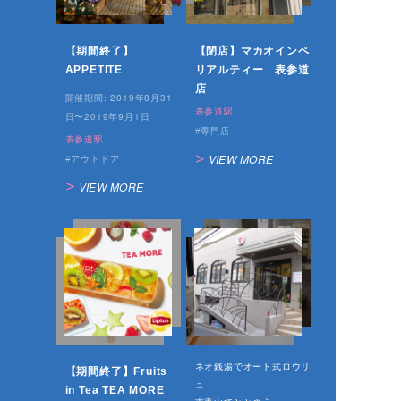
【期間終了】
【閉店】マカオインペ
APPETITE
リアルティー 表参道
店
2019年8月31
開催期間:
表参道駅
日〜2019年9月1日
専門店
表参道駅
VIEW MORE
アウトドア
VIEW MORE
ネオ銭湯でオート式ロウリ
【期間終了】Fruits
ュ
in Tea TEA MORE