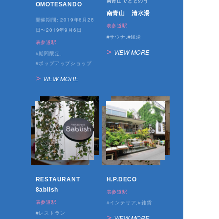
南青山でととのう
OMOTESANDO
南青山 清水湯
2019年6月28
開催期間:
表参道駅
日〜2019年9月6日
サウナ
銭湯
表参道駅
VIEW MORE
期間限定
ポップアップショップ
VIEW MORE
RESTAURANT
H.P.DECO
8ablish
表参道駅
表参道駅
インテリア
雑貨
レストラン
VIEW MORE