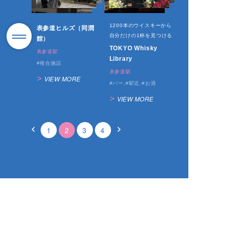
1200本のウイスキーから
表参道ヒルズ（同潤
自分だけの1杯を見つける
館）
TOKYO Whisky
表参道駅
Library
複合施設
表参道駅
VIEW MORE
バー
駅近
お酒
VIEW MORE
1
2
3
4