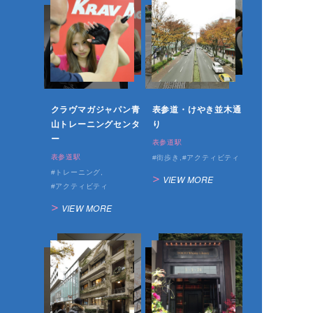
クラヴマガジャパン青
表参道・けやき並木通
山トレーニングセンタ
り
ー
表参道駅
表参道駅
街歩き
アクティビティ
トレーニング
VIEW MORE
アクティビティ
VIEW MORE