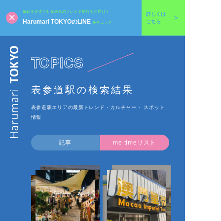
毎日を充実させる東京のトレンド情報をお届け！
詳しくは
Harumari TOKYOのLINE
こちら
をチェック
TOPICS
表参道駅の検索結果
表参道駅エリアの最新トレンド・カルチャー・ スポット
情報
記事
me timeリスト