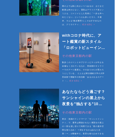
暦の上では秋に向かいつつあるが、まだまだ
酷暑は終わらない。普段はアウトドア派とい
う人も、ジメジメとした気候に「一歩も外へ
出たくない」という人も多いだろう。今週
末、そんな“散歩難民”にこそおすすめなの
は、クリエイティ...
続きを読む >
withコロナ時代に、ア
ート鑑賞の新スタイル
「ロボットビューイン
グ」を体験
その他東京都内の駅
数多くのイベントやアクティビティが中止を
余儀なくされているなか、美術館やギャラリ
ーでのアート鑑賞も、そのありかたが変わろ
うとしている。 たとえば東京藝術大学の大学
美術館で開催中の特別展「あるがままのアー
ト -...
続きを読む >
あなたならどう過ごす？
サンシャインの屋上から
夜景を”独占する”10分
間
その他東京都内の駅
東京・池袋のランドマーク「サンシャインシ
ティ」で、通常は開放されない展望台の屋上
の一部を貸し切りで利用できる「夜の屋外空
間を独り占め！ 〜何をするかはあなた次
第！〜」が開催中だ。夜景を独り占めできる