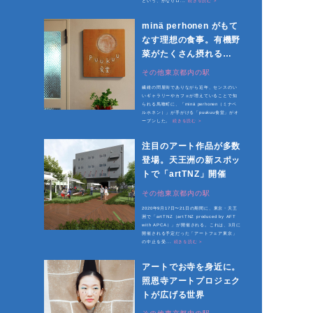
という、かなりロ...
続きを読む >
minä perhonen がもて
なす理想の食事。有機野
菜がたくさん摂れる
「puukuu食堂」
その他東京都内の駅
繊維の問屋街でありながら近年、センスのい
いギャラリーやカフェが増えていることで知
られる馬喰町に、「minä perhonen（ミナペ
ルホネン）」が手がける「puukuu食堂」がオ
ープンした。
続きを読む >
注目のアート作品が多数
登場。天王洲の新スポッ
トで「artTNZ」開催
その他東京都内の駅
2020年9月17日〜21日の期間に、東京・天王
洲で「artTNZ（artTNZ produced by AFT
with APCA）」が開催される。これは、3月に
開催される予定だった「アートフェア東京」
の中止を受...
続きを読む >
アートでお寺を身近に。
照恩寺アートプロジェク
トが広げる世界