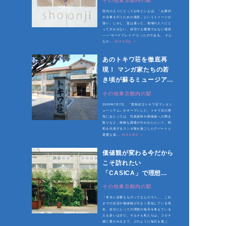
その他東京都内の駅
現代の人々にとってお寺といえば、「お葬式
や法事を行うための場所」というイメージが
強い。しかし、昔は違った。地域の人々にと
って欠かせない、自宅でも職場でもない場所
――“サードプレイス”だったのである。 そん
なか...
続きを読む >
あのトキワ荘を徹底再
現！ マンガ家たちの若
き頃が蘇るミュージアム
が開館
その他東京都内の駅
2020年7月7日、『豊島区立トキワ荘マンガミ
ュージアム』がオープンした。トキワ荘の再
現にあたっては、写真資料や関係者への聞き
取りなど、精緻な調査が行われたという。昭
和を代表するマンガ家が過ごしたアパートと
貴重な資...
続きを読む >
価値観が変わる今だから
こそ訪れたい
「CASICA」で理想の
毎日を見つめ直す
その他東京都内の駅
「本当に必要なものってなんだろう」。これ
までの生活や価値観が大きく変化している現
在、自分にとっての理想の毎日を考えている
人も多いはずだ。そもそも私たちは、コロナ
禍に置かれるまで、どのように毎日を過ご