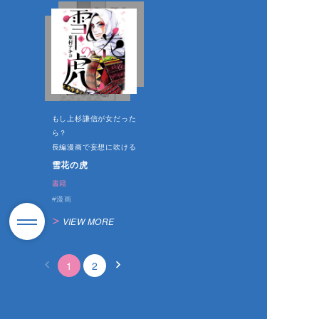
もし上杉謙信が女だった
ら？
長編漫画で妄想に吹ける
雪花の虎
書籍
漫画
VIEW MORE
1
2