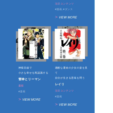
注目コンテンツ
漫画
ダンス
VIEW MORE
神様目線で
過酷な運命の少女の姿を見
小さな幸せを再認識する
て
自分が生きる意味を問う
雷神とリーマン
レイリ
書籍
注目コンテンツ
漫画
漫画
VIEW MORE
VIEW MORE