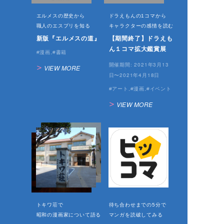
エルメスの歴史から
ドラえもんの1コマから
職人のエスプリを知る
キャラクターの感情を読む
新版『エルメスの道』
【期間終了】ドラえも
ん１コマ拡大鑑賞展
漫画
書籍
2021年3月13
開催期間:
VIEW MORE
日〜2021年4月18日
アート
漫画
イベント
VIEW MORE
トキワ荘で
待ち合わせまでの5分で
昭和の漫画家について語る
マンガを読破してみる