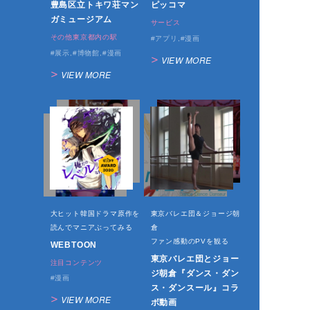
豊島区立トキワ荘マン
ピッコマ
ガミュージアム
サービス
その他東京都内の駅
アプリ
漫画
展示
博物館
漫画
VIEW MORE
VIEW MORE
大ヒット韓国ドラマ原作を
東京バレエ団＆ジョージ朝
読んでマニアぶってみる
倉
ファン感動のPVを観る
WEBTOON
東京バレエ団とジョー
注目コンテンツ
ジ朝倉『ダンス・ダン
漫画
ス・ダンスール』コラ
VIEW MORE
ボ動画