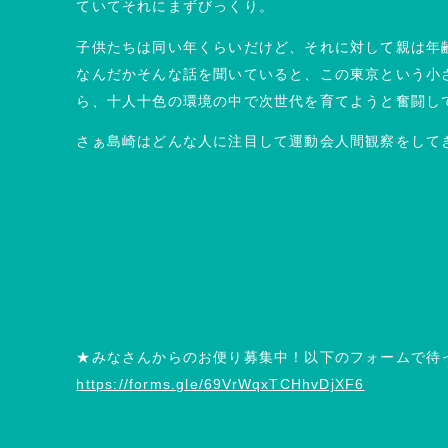
ていてそれにまずびっくり。
子供たちは同い年くらいだけど、それに対して親は年
なんだかそんな話を聞いていると、この東京という小
ら、十人十色の環境の中で次世代を育てようと奮闘し
さぁ島崎はどんな人に注目して運動会人間観察をして
★みなさんからのお便り募集中！以下のフォームで待
https://forms.gle/69VrWqxTCHhvDjXF6