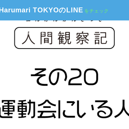
Harumari TOKYOのLINE
をチェック
 NOTES
第二十回『運動会にいる人』