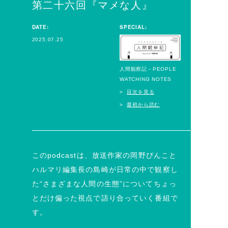
第二十六回『マメな人』
DATE:
SPECIAL:
2025.07.25
人間観察記－PEOPLE
WATCHING NOTES
目次を見る
最初から読む
このpodcastは、放送作家の岡野ぴんこと
ハルマリ編集長の島崎が日常の中で観察し
た“さまざまな人間の生態”についてちょっ
とだけ偏った視点で語り合っていく番組で
す。