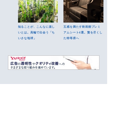
知ることが、こんなに楽し
五感を満たす映画館プレミ
いとは。高輪で出会う「ち
アムシート4選。贅を尽くし
いさな地球」
た特等席へ