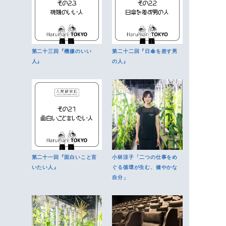
第二十三回『機嫌のいい
第二十二回『日傘を差す男
人』
の人』
第二十一回『面白いこと言
小林涼子「二つの仕事をめ
いたい人』
ぐる循環が生む、健やかな
自分」