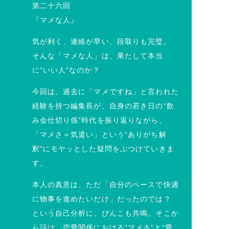
第二十六回
『マメな人』
気が利く、連絡が早い、段取りも完璧。
そんな「マメな人」は、果たして本当
に“いい人”なのか？
今回は、過去に「マメですね」と言われた
経験を持つ編集長が、自身の若き日の“飲
み会仕切り係”時代を振り返りながら、
「マメさ＝気遣い」という“ありがち解
釈”にモヤッとした疑問をぶつけていきま
す。
本人の真意は、ただ「自分のペースで快適
に物事を進めたいだけ」だったのでは？
という自己分析に、ぴんこも共鳴。そこか
ら話は、恋愛関係における“マメさ”と“愛