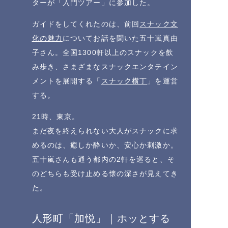
ターが「入門ツアー」に参加した。
ガイドをしてくれたのは、前回
スナック文
化の魅力
についてお話を聞いた五十嵐真由
子さん。全国1300軒以上のスナックを飲
み歩き、さまざまなスナックエンタテイン
メントを展開する「
スナック横丁
」を運営
する。
21時、東京。
まだ夜を終えられない大人がスナックに求
めるのは、癒しか酔いか、安心か刺激か。
五十嵐さんも通う都内の2軒を巡ると、そ
のどちらも受け止める懐の深さが見えてき
た。
人形町「加悦」｜ホッとする