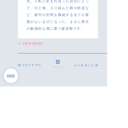
堂。下町に生まれ育った自分にとっ
て、川と橋、入り組んだ路や鉄道な
ど、都市の空間を構成する全ての要
素がないまぜになった、まさに東京
の象徴的な場に建つ建造物です。
VIEW MORE
フクシマ マイ
ふくち まこと
BACK TO LISTS