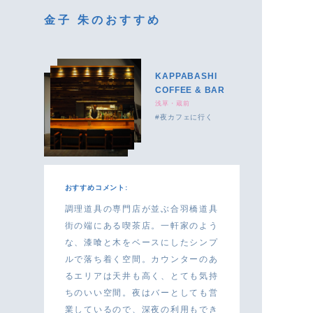
金子 朱のおすすめ
KAPPABASHI
COFFEE & BAR
浅草・蔵前
夜カフェに行く
おすすめコメント:
調理道具の専門店が並ぶ合羽橋道具
街の端にある喫茶店。一軒家のよう
な、漆喰と木をベースにしたシンプ
ルで落ち着く空間。カウンターのあ
るエリアは天井も高く、とても気持
ちのいい空間。夜はバーとしても営
業しているので、深夜の利用もでき