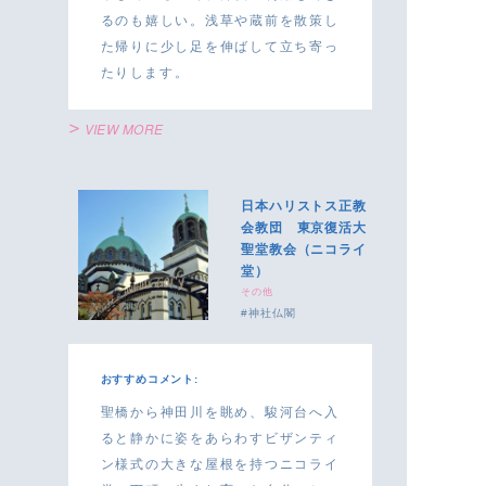
るのも嬉しい。浅草や蔵前を散策し
た帰りに少し足を伸ばして立ち寄っ
たりします。
VIEW MORE
日本ハリストス正教
会教団 東京復活大
聖堂教会（ニコライ
堂）
その他
神社仏閣
おすすめコメント:
聖橋から神田川を眺め、駿河台へ入
ると静かに姿をあらわすビザンティ
ン様式の大きな屋根を持つニコライ