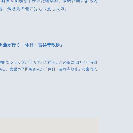
。新国立劇場を手がけた建築家、隈研吾氏による内
題。焼き鳥の他にはもつ煮も人気。
田薫が行く「休日・吉祥寺散歩」
性的なショップが立ち並ぶ吉祥寺。この街にはひとり時間
ある。女優の平田薫さんが「休日・吉祥寺散歩」の案内人