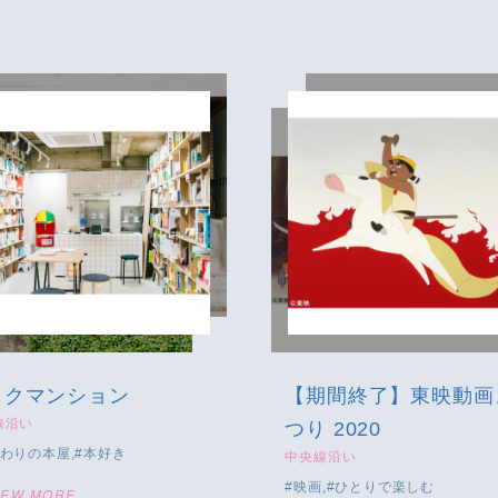
ックマンション
【期間終了】東映動画
線沿い
つり 2020
わりの本屋
本好き
中央線沿い
映画
ひとりで楽しむ
IEW MORE