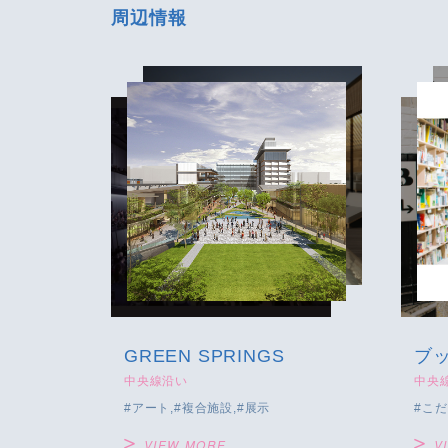
周辺情報
GREEN SPRINGS
ブ
中央線沿い
中央
アート
複合施設
展示
こだ
VIEW MORE
V