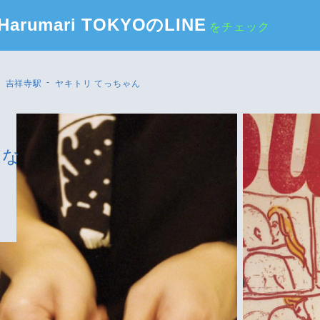
Harumari TOKYOのLINE
をチェック
吉祥寺駅
ヤキトリ てっちゃん
議な
る