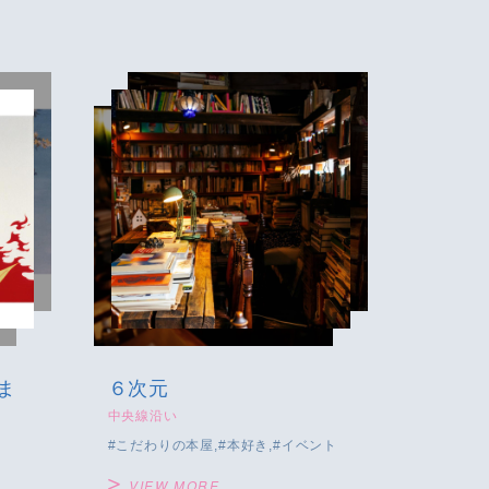
ま
６次元
中央線沿い
こだわりの本屋
本好き
イベント
VIEW MORE