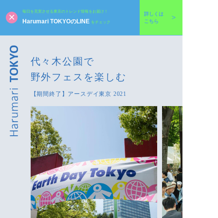
毎日を充実させる東京のトレンド情報をお届け！
詳しくは
Harumari TOKYOのLINE
こちら
をチェック
代々木公園で
野外フェスを楽しむ
【期間終了】アースデイ東京 2021