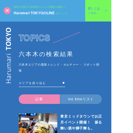
毎日を充実させる東京のトレンド情報をお届け！
詳しくは
Harumari TOKYOのLINE
こちら
をチェック
TOPICS
六本木の検索結果
六本木エリアの最新トレンド・カルチャー・ スポット情
報
記事
me timeリスト
東京ミッドタウンでお正
月イベント開催！ 振る
舞い酒や獅子舞も。