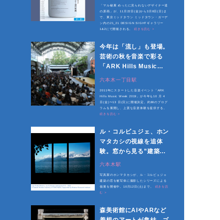
「マル秘展 めったに見られないデザイナー達
の原画」が、11月22日(金)から3月8日(日)ま
で、東京ミッドタウン ミッドタウン・ガーデ
ン内の21_21 DESIGN SIGHTギャラリー
1&2にて開催される。
続きを読む >
今年は「流し」も登場。
芸術の秋を音楽で彩る
「ARK Hills Music
Week 2019」
六本木一丁目駅
2011年にスタートした音楽イベント「ARK
Hills Music Week 2019」が今年も10 月 4
日(金)〜13 日(日)に開催決定。約80のプログ
ラムを展開し、上質な音楽体験を提供する。
続きを読む >
ル・コルビュジェ、ホン
マタカシの視線を追体
験。窓から見る”建築写
真”とは
六本木駅
写真家のホンマタカシが、ル・コルビュジェ
建築の窓を被写体に撮影したシリーズによる
個展を開催中。10月12日(土)まで。
続きを読
む >
森美術館にAIやARなど