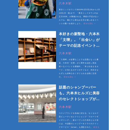
六本木駅
東京ミッドタウンで2020年1月2日(木)から1月
13日(月・祝)まで、「東京ミッドタウンのお
正月2020」が開催される。帰省の予定がない
人でも、都心で上質なお正月が楽しめるイベ
ントの数々を紹介しよう。
続きを読む >
本好きの新聖地・六本木
「文喫」。「出会い」が
テーマの記念イベントを
開催中
六本木駅
「入場料」が必要なことでも話題となった書
店、六本木「文喫」が１周年を記念し現在
様々なイベントを開催中。「本と出会えるカ
ード」が当たるガチャガチャなど、本好きな
らずとも好奇心をくすぐられる企画に注目
だ。
続きを読む >
話題のシャンプーバー
も。六本木ヒルズに美容
のセレクトショップが誕
生
六本木駅
コスメブランドを自由に試せる、セミセルフ
型ビューティセレクトショップ「フルーツギ
ャザリング」。新オープンの六本木ヒルズ店
には、今話題のシャンプー＆ドライのクイッ
クサービス「Jetset」も併設された。
続きを