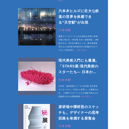
読む >
六本木ヒルズに壮大な鉄
道の世界を体感でき
る“天空駅”が出現
六本木駅
最新テクノロジーによる幻想的な空間に鉄道
が駆け抜ける「特別展 天空ノ鉄道物語」が開
催される。JR7社や東京メトロ、東京都交通
局をはじめ全国の鉄道会社も全面協力のかつ
てない大型企画だ。
続きを読む >
現代美術入門にも最適。
「STARS展:現代美術の
スターたち— 日本から
世界へ」開催
六本木駅
六本木・森美術館にて「STARS展:現代美術
のスターたち— 日本から世界へ」が開催され
る。 ※新型コロナウィルスの感染予防および
拡散防止のため開幕延期
続きを読む >
原研哉や隈研吾のスケッ
チも。デザイナーの思考
回路を体感する展覧会
六本木駅