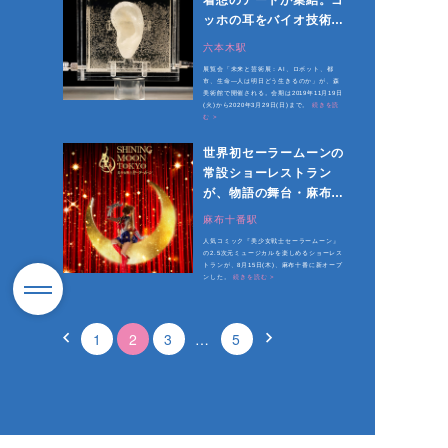
着想のアートが集結。ゴ
ッホの耳をバイオ技術で
再現
六本木駅
展覧会「未来と芸術展：AI、ロボット、都
市、生命―人は明日どう生きるのか」が、森
美術館で開催される。会期は2019年11月19日
(火)から2020年3月29日(日)まで。
続きを読
む >
世界初セーラームーンの
常設ショーレストラン
が、物語の舞台・麻布十
番に誕生
麻布十番駅
人気コミック『美少女戦士セーラームーン』
の2.5次元ミュージカルを楽しめるショーレス
トランが、8月15日(木)、麻布十番に新オープ
ンした。
続きを読む >
1
2
3
…
5