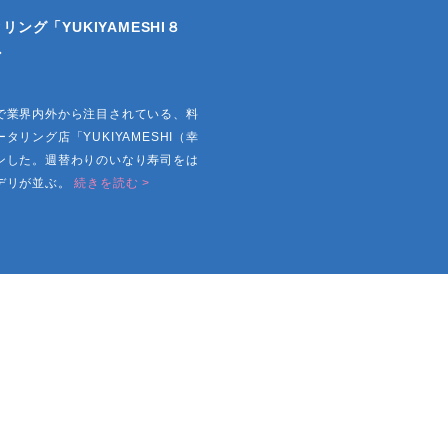
ング「YUKIYAMESHI８
ン
で業界内外から注目されている、料
リング店「YUKIYAMESHI（幸
ンした。週替わりのいなり寿司をは
デリが並ぶ。
続きを読む >