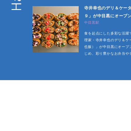
寺井幸也のデリ＆ケータリ
９」が中目黒にオープ
中目黒駅
食を起点にした多彩な活躍
理家・寺井幸也のデリ＆ケータ
也飯）」が中目黒にオープ
じめ、彩り豊かなお弁当や