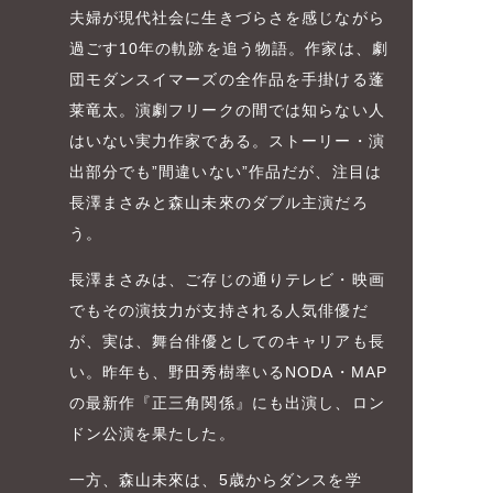
夫婦が現代社会に生きづらさを感じながら
過ごす10年の軌跡を追う物語。作家は、劇
団モダンスイマーズの全作品を手掛ける蓬
莱竜太。演劇フリークの間では知らない人
はいない実力作家である。ストーリー・演
出部分でも”間違いない”作品だが、注目は
長澤まさみと森山未來のダブル主演だろ
う。
長澤まさみは、ご存じの通りテレビ・映画
でもその演技力が支持される人気俳優だ
が、実は、舞台俳優としてのキャリアも長
い。昨年も、野田秀樹率いるNODA・MAP
の最新作『正三角関係』にも出演し、ロン
ドン公演を果たした。
一方、森山未來は、5歳からダンスを学