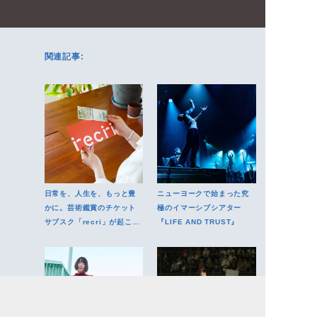
関連記事:
日常を、人生を、もっと豊
ニューヨークで始まった究
かに。芸術鑑賞のチケット
極のイマーシブシアター
サブスク「recri」が起こす
『LIFE AND TRUST』
変革とは？