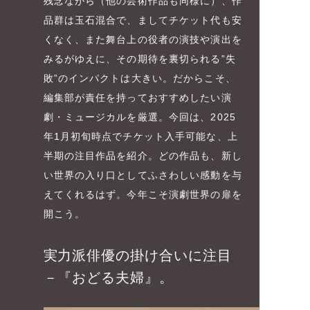
残念ながら（他の芸術作品も同様に）、作
品群は玉石混合で、ましてチケット代も安
くなく、また舞台上の役者の演技や演出を
みるがゆえに、その期待を裏切られる”失
敗”のインパクトは大きい。だからこそ、
編集部が責任を持っておすすめしたい演
劇・ミュージカルを厳選。今回は、2025
年1月初旬時点でチケット入手可能な、上
半期の注目作品を紹介。どの作品も、新し
い世界の入り口としてふさわしい感動を与
えてくれるはず。今年こそ演劇世界の扉を
開こう。
実力派俳優の掛け合いに注目
－『おどる夫婦』。