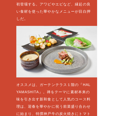
初登場する。アワビやエビなど、縁起の良
い食材を使った華やかなメニューが目白押
しだ。
オススメは、ガーテンテラス１階の『HAL
YAMASHITA』。禅をテーマに素材本来の
味を引き出す新和食として人気のコース料
理は、迎春を華やかに祝う前菜盛り合わせ
に始まり、特撰神戸牛の炭火焼きにトマト