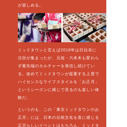
が楽しめる。
ミッドタウンと言えば2018年は日比谷に
注目が集まったが、元祖・六本木も変わら
ず最先端のカルチャーを発信し続けてい
る。改めてミッドタウンが提案する上質で
ハイセンスなライフスタイルを「お正月」
というシーズンに感じで見るのも楽しい体
験だ。
というのも、この「東京ミッドタウンのお
正月」には、日本の伝統文化を直に感じる
正月らしいイベントはもちろん、ミッドタ