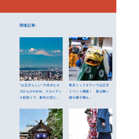
関連記事:
“お正月らしい”六本木ヒル
東京ミッドタウンでお正月
ズからのVIEW。スカイデッ
イベント開催！ 振る舞い
キ初登りで、新年の空に願
酒や獅子舞も。
掛けしよう