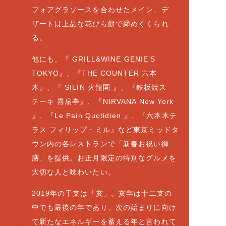
フォアグラソースを合わせたメイン、デ
ザートは上品な花びら餅で締めくくられ
る。
他にも、『 GRILL&WINE GENIE’S
TOKYO』、『THE COUNTER 六本
木』、『 SILIN 火龍園 』、『鉄板焼ス
テーキ 喜扇亭』、『NIRVANA New York
』、『Le Pain Quotidien 』、『六本木テ
ラス フィリップ・ミル』など東京ミッドタ
ウン内の各レストランで「新春お祝い御
膳」を提供。お正月限定の特別なグルメを
大切な人と味わいたい。
2019年の干支は「亥」。亥年は十二支の
中でも最後の年であり、次の始まりに向け
て新たなエネルギーを蓄える年と言われて