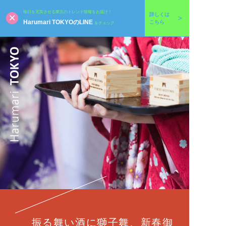
毎日を充実させる東京のトレンド情報をお届け！
詳しくは
Harumari TOKYOのLINE
こちら
をチェック
振る舞い酒に獅子舞、新春御