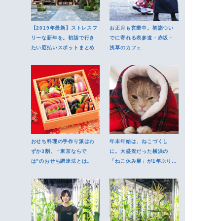
【2019年最新】ストレスフ
お正月も営業中。初詣つい
リーな新年を。初詣で行き
でに寄れる表参道・赤坂・
たい厄払いスポットまとめ
浅草のカフェ
おせち料理の手作り派はわ
年末年始は、ねこづくし
ずか3割。 “東京ならで
に。大盛況だった横浜の
は”のおせち調達法とは。
「ねこ休み展」が1年ぶりに
開催