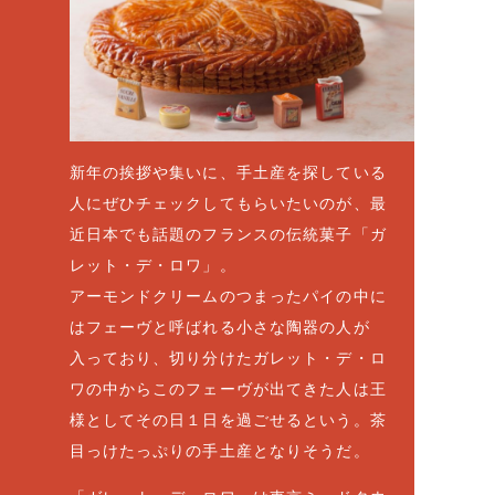
新年の挨拶や集いに、手土産を探している
人にぜひチェックしてもらいたいのが、最
近日本でも話題のフランスの伝統菓子「ガ
レット・デ・ロワ」。
アーモンドクリームのつまったパイの中に
はフェーヴと呼ばれる小さな陶器の人が
入っており、切り分けたガレット・デ・ロ
ワの中からこのフェーヴが出てきた人は王
様としてその日１日を過ごせるという。茶
目っけたっぷりの手土産となりそうだ。