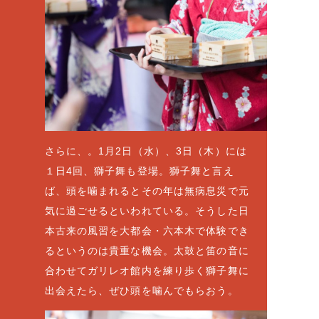
さらに、。1月2日（水）、3日（木）には
１日4回、獅子舞も登場。獅子舞と言え
ば、頭を噛まれるとその年は無病息災で元
気に過ごせるといわれている。そうした日
本古来の風習を大都会・六本木で体験でき
るというのは貴重な機会。太鼓と笛の音に
合わせてガリレオ館内を練り歩く獅子舞に
出会えたら、ぜひ頭を噛んでもらおう。