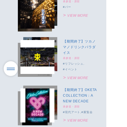
表参道・原宿
バー
VIEW MORE
【期間終了】ツカノ
マノドリンクパラダ
イス
表参道・原宿
リフレッシュ
イベント
VIEW MORE
【期間終了】OKETA
COLLECTION：A
NEW DECADE
表参道・原宿
現代アート
展覧会
VIEW MORE