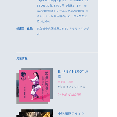
45分/ 9,000円（税抜）、OWNER’S LE
SSON 30分/3,000円（税抜）ほか ※
表記の時間はトレーニングのみの時間 ※
キャッシュレス店舗のため、現金での支
払いは不可
銀座店 住所:
東京都中央区銀座1-8-19 キラリトギンザ
3F
周辺情報
B.I.F BY NERGY 原
宿
表参道・原宿
美容
フィットネス
VIEW MORE
不眠遊戯ライオン