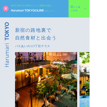
毎日を充実させる東京のトレンド情報をお届け！
詳しくは
Harumari TOKYOのLINE
こちら
をチェック
新宿の路地裏で
自然食材と出会う
バスあいのり3丁目テラス