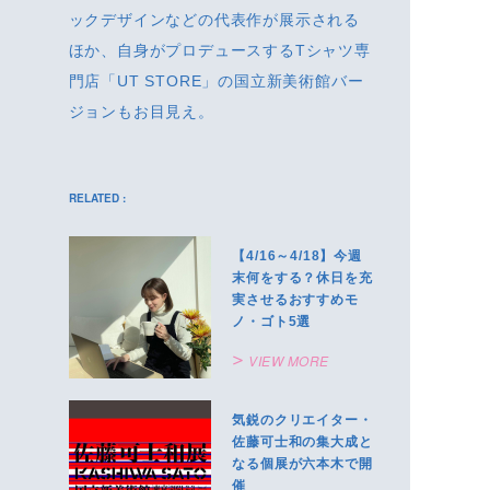
ックデザインなどの代表作が展示される
ほか、自身がプロデュースするTシャツ専
門店「UT STORE」の国立新美術館バー
ジョンもお目見え。
RELATED :
【4/16～4/18】今週
末何をする？休日を充
実させるおすすめモ
ノ・ゴト5選
VIEW MORE
気鋭のクリエイター・
佐藤可士和の集大成と
なる個展が六本木で開
催