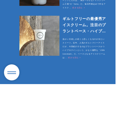
ープンしたのは、“東京一小さなアイスクリー
ム工場”の「hete」だ。毎日丹精込めて作るア
イスク...
続きを読む >
ギルトフリーの最優秀ア
イスクリーム。注目のプ
ラントベース・ハイプロ
テイン「ZEN」で美し
温かい日差しが続くと恋しくなるのが冷たい
く
スイーツ。近年、人気のギルトフリーアイス
だが、今回紹介するのはプラントベースかつ
ハイプロテインという、かなり優秀な「ZEN
icecream」だ。ベースとなるアイスクリーム
は...
続きを読む >