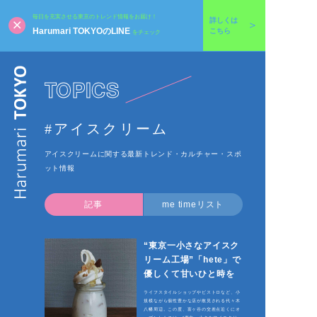
毎日を充実させる東京のトレンド情報をお届け！
詳しくは
Harumari TOKYOのLINE
こちら
をチェック
TOPICS
#アイスクリーム
アイスクリームに関する最新トレンド・カルチャー・スポ
ット情報
記事
me timeリスト
“東京一小さなアイスク
リーム工場”「hete」で
優しくて甘いひと時を
ライフスタイルショップやビストロなど、小
規模ながら個性豊かな店が散見される代々木
八幡周辺。この度、富ヶ谷の交差点近くにオ