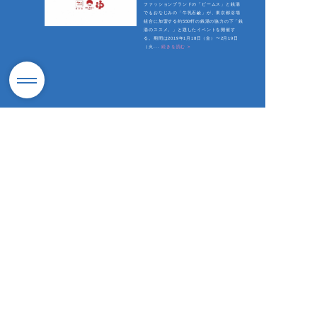
ファッションブランドの「ビームス」と銭湯
でもおなじみの「牛乳石鹼」が、東京都浴場
組合に加盟する約550軒の銭湯の協力の下「銭
湯のススメ。」と題したイベントを開催す
る。期間は2019年1月18日（金）〜2月19日
（火...
続きを読む >