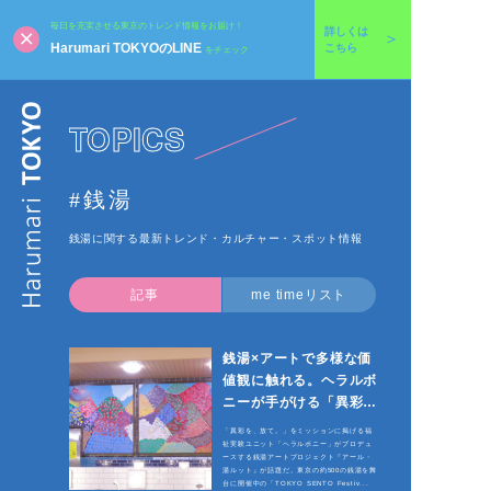
毎日を充実させる東京のトレンド情報をお届け！
詳しくは
Harumari TOKYOのLINE
こちら
をチェック
TOPICS
#銭湯
銭湯に関する最新トレンド・カルチャー・スポット情報
記事
me timeリスト
銭湯×アートで多様な価
値観に触れる。ヘラルボ
ニーが手がける「異彩」
空間
「異彩を、放て。」をミッションに掲げる福
祉実験ユニット「ヘラルボニー」がプロデュ
ースする銭湯アートプロジェクト『アール・
湯ルット』が話題だ。東京の約500の銭湯を舞
台に開催中の「TOKYO SENTO Festiv...