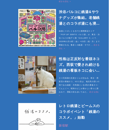
続きを読む >
渋谷パルコに銭湯&サウ
ナグッズが集結。老舗銭
湯とのコラボ湯にも浸れ
る
銭湯にスポットを当てた期間限定ストア
「POP UP SENTO パルコ湯」が、東京・渋
谷パルコの地下１階「GALLERY X」にて、
2020年11月13日（金）〜23日（祝・月）まで
開催される。数多くの銭湯・サウナ...
続きを
読む >
性格は正反対な番頭ネコ
ズ。西荻で愛され続ける
銭湯の看板ネコに会いに
行く
ネコ写真家の石原さくらが訪ねる、東京・西
荻窪の看板ネコ。4ネコ目は、地元民の憩いの
場である銭湯・天狗湯にいる2匹の看板ネコ・
てんとぐー。昭和のどこか懐かしい香りに誘
われて、西荻の街を歩いてみた。
続きを読む
>
レトロ銭湯とビームスの
コラボイベント「銭湯の
ススメ。」始動
新宿駅