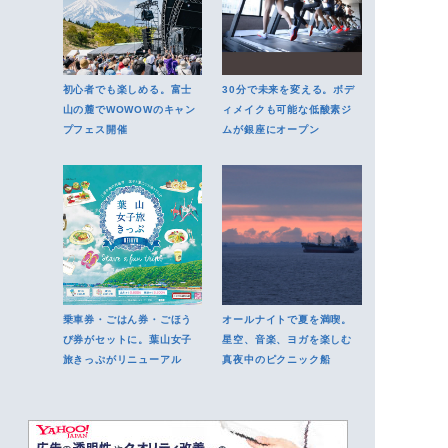
初心者でも楽しめる。富士
30分で未来を変える。ボデ
山の麓でWOWOWのキャン
ィメイクも可能な低酸素ジ
プフェス開催
ムが銀座にオープン
乗車券・ごはん券・ごほう
オールナイトで夏を満喫。
び券がセットに。葉山女子
星空、音楽、ヨガを楽しむ
旅きっぷがリニューアル
真夜中のピクニック船