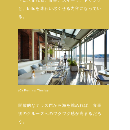
トに含まれる。食事、スイーツ、ドリンク
と、billsを味わい尽くせる内容になってい
る。
(C) Petrina Tinslay
開放的なテラス席から海を眺めれば、食事
後のクルーズへのワクワク感が高まるだろ
う。