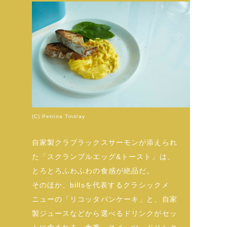
(C) Petrina Tinslay
自家製クラブラックスサーモンが添えられ
た「スクランブルエッグ&トースト」は、
とろとろふわふわの食感が絶品だ。
そのほか、billsを代表するクラシックメ
ニューの「リコッタパンケーキ」と、自家
製ジュースなどから選べるドリンクがセッ