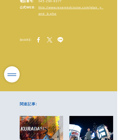
電話番号:
045-290-8377
公式WEB:
http://www.reservedcruise.com/plan_y_
and_b.php
SHARE:
関連記事: