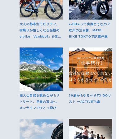
大人の都市型モビリティ。
e-Bikeって実際どうなの？
街乗りが愉しくなる話題の
欧州の注目株、MATE.
e-bike「VanMoof」を体験
BIKE TOKYOで試乗体験
レポート
雄大な自然を眺めながらリ
30歳からやるべきTO DOリ
トリート。早春の富山へ、
スト 〜ACTIVITY編
オンラインでひとっ飛び