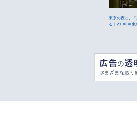
東京の夜に、「
る｜21:00＠