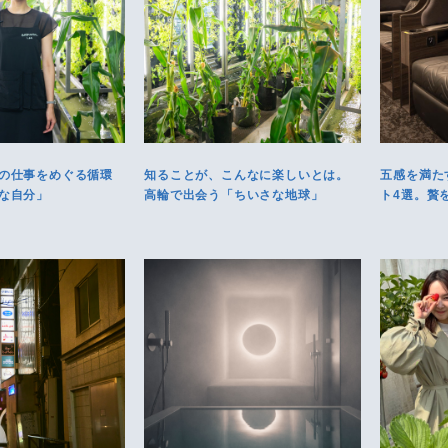
の仕事をめぐる循環
知ることが、こんなに楽しいとは。
五感を満た
な自分」
高輪で出会う「ちいさな地球」
ト4選。贅