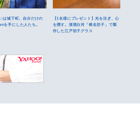
いは城下町。自分だけの
【1名様にプレゼント】光を注ぎ、心
Townを手にした人たち。
を潤す。清澄白河「椎名切子」で製
作した江戸切子グラス