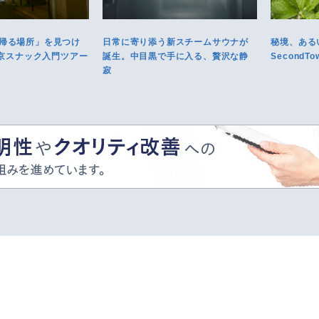
帰る場所」を見つけ
日常に寄り添う新スチームサウナが
秘境、ある
東京スナック入門ツアー
誕生。中目黒で手に入る、贅沢な静
Second
寂