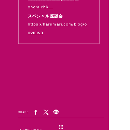
onomichi/
スペシャル座談会
https://harumari.com/blog/o
nomich
SHARE: