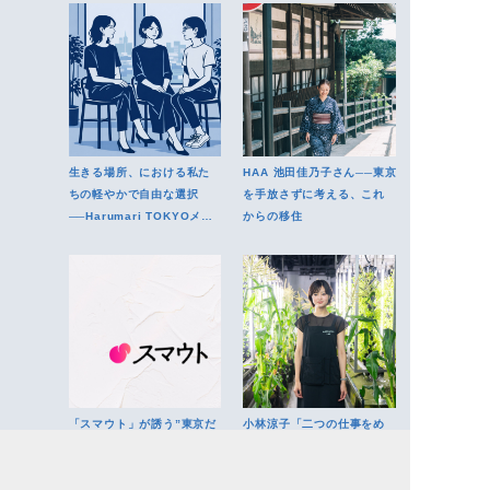
生きる場所、における私た
HAA 池田佳乃子さん──東京
ちの軽やかで自由な選択
を手放さずに考える、これ
──Harumari TOKYOメン
からの移住
バー座談会
「スマウト」が誘う”東京だ
小林涼子「二つの仕事をめ
け”じゃない生き方
ぐる循環が生む、健やかな
自分」