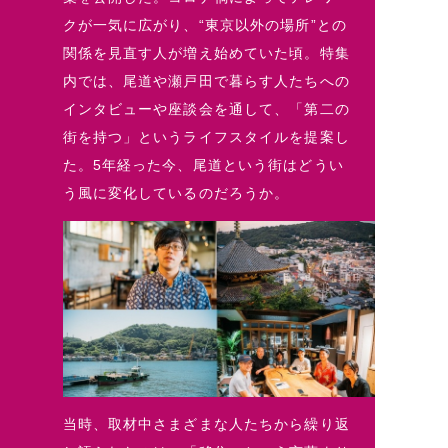
クが一気に広がり、“東京以外の場所”との
関係を見直す人が増え始めていた頃。特集
内では、尾道や瀬戸田で暮らす人たちへの
インタビューや座談会を通して、「第二の
街を持つ」というライフスタイルを提案し
た。5年経った今、尾道という街はどうい
う風に変化しているのだろうか。
当時、取材中さまざまな人たちから繰り返