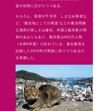
姿が自然に広がりつつある。
もちろん、坂道や千光寺、しまなみ海道な
ど、“観光地としての尾道”などの風光明媚
な場所の美しさは健在。外国人観光客の増
加のあおりもあり、観光客は660万人弱
（令和6年度）が訪れている。過去最高を
記録した2019年の実績に戻りつつあるの
を実感した。