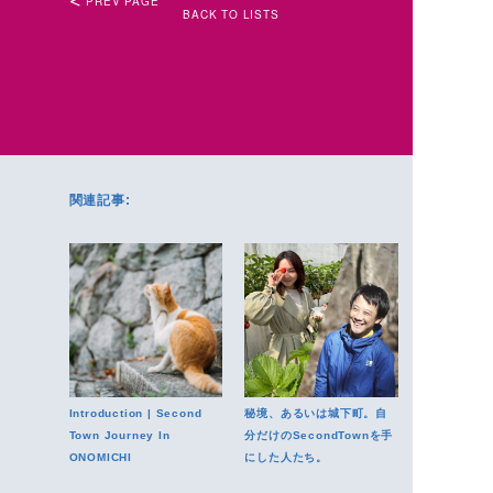
PREV PAGE
BACK TO LISTS
関連記事:
Introduction | Second
秘境、あるいは城下町。自
Town Journey In
分だけのSecondTownを手
ONOMICHI
にした人たち。