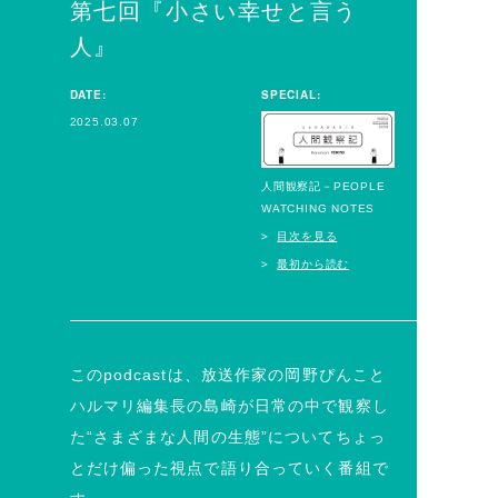
第七回『小さい幸せと言う
人』
DATE:
SPECIAL:
2025.03.07
人間観察記－PEOPLE
WATCHING NOTES
目次を見る
最初から読む
このpodcastは、放送作家の岡野ぴんこと
ハルマリ編集長の島崎が日常の中で観察し
た“さまざまな人間の生態”についてちょっ
とだけ偏った視点で語り合っていく番組で