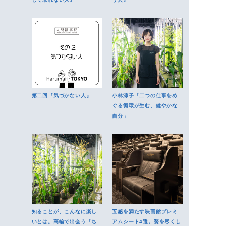
第二回『気づかない人』
小林涼子「二つの仕事をめ
ぐる循環が生む、健やかな
自分」
知ることが、こんなに楽し
五感を満たす映画館プレミ
いとは。高輪で出会う「ち
アムシート4選。贅を尽くし