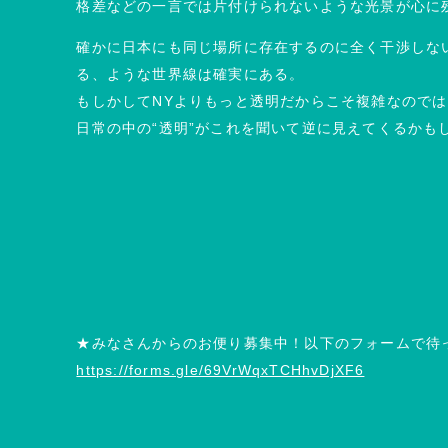
格差などの一言では片付けられないような光景が心に
確かに日本にも同じ場所に存在するのに全く干渉しな
る、ような世界線は確実にある。
もしかしてNYよりもっと透明だからこそ複雑なので
日常の中の“透明”がこれを聞いて逆に見えてくるかも
★みなさんからのお便り募集中！以下のフォームで待
https://forms.gle/69VrWqxTCHhvDjXF6