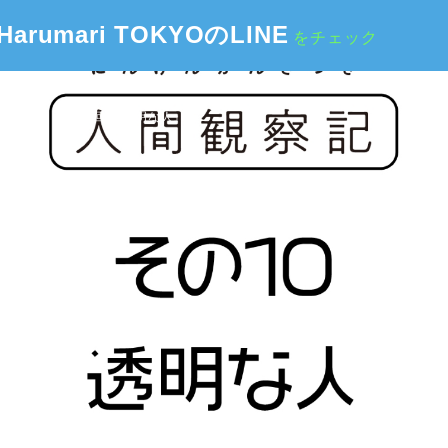
Harumari TOKYOのLINE
をチェック
 NOTES
第十回 『透明な人』