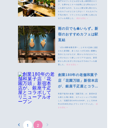
都庁やオフィスビルが立ち並ぶ新宿西口エリ
ア。仕事やセミナーの合間に立ち寄れるカフ
ェを探すものの、ちゃんと腰を落ち着かせら
れるカフェがとにかく少ない！ そんなカフェ
不毛の地で、リラックスにも仕事にも使える
カフェを発見した。
続きを読む >
雨の日でも傘いらず。新
宿のおすすめカフェは駅
直結
「1日の乗降者数世界一」とギネス記録に認定
された新宿駅。多くの人々が行き交い憂鬱な
気分になりがちだが、駅からそのままカフェ
に行けるという嬉しいエリアでもある。新宿
駅から外に出ずに行けるおすすめカフェを厳
選した。
続きを読む >
創業180年の老舗和菓子
店「花園万頭」新宿本店
が、銀座千疋屋とコラボ
してリニューアルオープ
和菓子販売の老舗「花園万頭」が、新宿本店
ン
を新たな場に移設。カフェとショップを併設
した「花園万頭CAFE＆SHOP」として2018
年12月20日(木)にグランドオープンした。
続
きを読む >
1
2