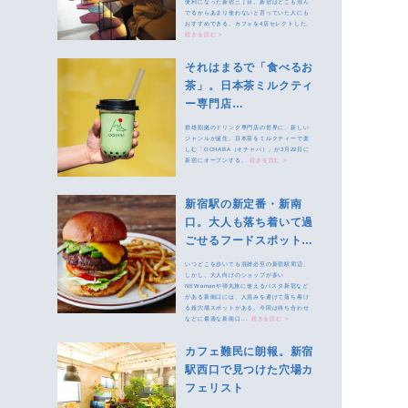
便利になった新宿三丁目。新宿はどこも混ん
でるからあまり使わないと言っていた人にも
おすすめできる、カフェを4店セレクトした。
続きを読む >
それはまるで「食べるお
茶」。日本茶ミルクティ
ー専門店
「OCHABA（オチャ
群雄割拠のドリンク専門店の世界に、新しい
バ）」新宿にオープン
ジャンルが誕生。日本茶をミルクティーで楽
しむ「OCHABA（オチャバ）」が3月22日に
新宿にオープンする。
続きを読む >
新宿駅の新定番・新南
口。大人も落ち着いて過
ごせるフードスポット・
カフェまとめ
いつどこを歩いても混雑必至の新宿駅周辺。
しかし、大人向けのショップが多い
NEWomanや弾丸旅に使えるバスタ新宿など
がある新南口には、人混みを避けて落ち着け
る超穴場スポットがある。今回は待ち合わせ
などに最適な新南口...
続きを読む >
カフェ難民に朗報。新宿
駅西口で見つけた穴場カ
フェリスト