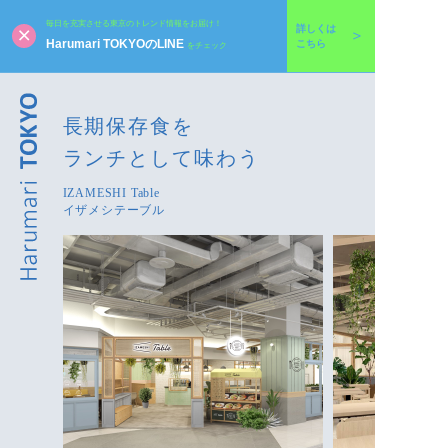
毎日を充実させる東京のトレンド情報をお届け！
詳しくは
Harumari TOKYOのLINE
こちら
をチェック
長期保存食を
ランチとして味わう
IZAMESHI Table
イザメシテーブル