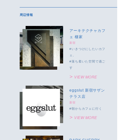
周辺情報
アーキテクチャカフ
ェ 棲家
新宿
いきつけにしたいカフ
ェ
落ち着いた空間で過ご
す
VIEW MORE
eggslut 新宿サザン
テラス店
新宿
朝からカフェに行く
VIEW MORE