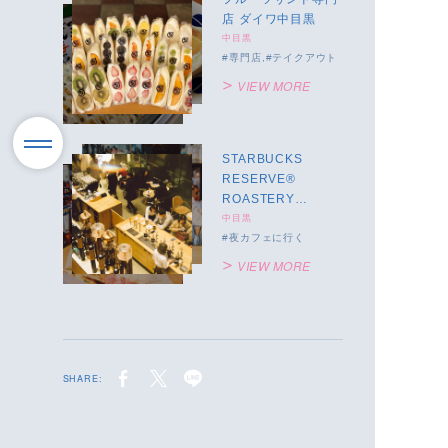
店 ダイワ中目黒
中目黒
専門店
テイクアウト
VIEW MORE
STARBUCKS
RESERVE®
ROASTERY
TOKYO
中目黒
夜カフェに行く
VIEW MORE
SHARE: