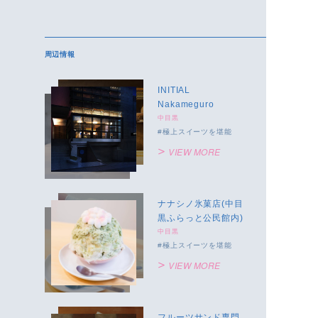
周辺情報
INITIAL
Nakameguro
中目黒
極上スイーツを堪能
VIEW MORE
ナナシノ氷菓店(中目
黒ふらっと公民館内)
中目黒
極上スイーツを堪能
VIEW MORE
フルーツサンド専門