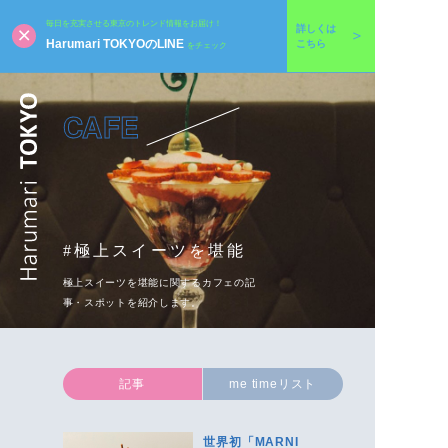
毎日を充実させる東京のトレンド情報をお届け！
詳しくは
Harumari TOKYOのLINE
こちら
をチェック
CAFE
#極上スイーツを堪能
極上スイーツを堪能に関するカフェの記
事・スポットを紹介します。
記事
me timeリスト
世界初「MARNI