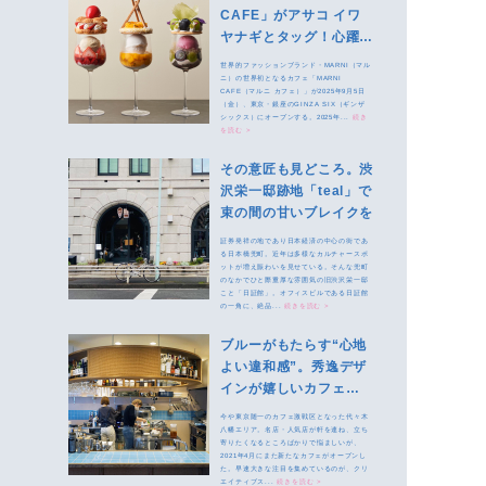
CAFE」がアサコ イワ
ヤナギとタッグ！心躍る
芸術的なメニューを堪能
世界的ファッションブランド・MARNI（マル
ニ）の世界初となるカフェ「MARNI
CAFE（マルニ カフェ）」が2025年9月5日
（金）、東京・銀座のGINZA SIX（ギンザ
シックス）にオープンする。2025年...
続き
を読む >
その意匠も見どころ。渋
沢栄一邸跡地「teal」で
束の間の甘いブレイクを
証券発祥の地であり日本経済の中心の街であ
る日本橋兜町。近年は多様なカルチャースポ
ットが増え賑わいを見せている。そんな兜町
のなかでひと際重厚な雰囲気の旧渋沢栄一邸
こと「日証館」。オフィスビルである日証館
の一角に、絶品...
続きを読む >
ブルーがもたらす“心地
よい違和感”。秀逸デザ
インが嬉しいカフェ
「nephew」
今や東京随一のカフェ激戦区となった代々木
八幡エリア。名店・人気店が軒を連ね、立ち
寄りたくなるところばかりで悩ましいが、
2021年4月にまた新たなカフェがオープンし
た。早速大きな注目を集めているのが、クリ
エイティブス...
続きを読む >