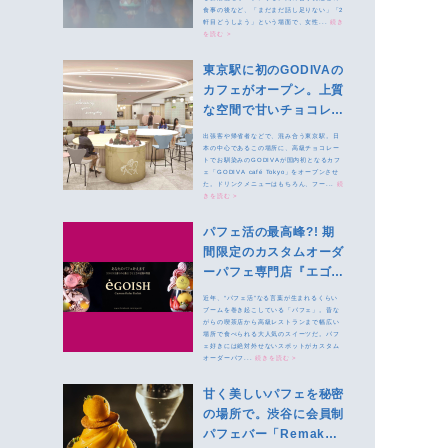
食事の後など、「まだまだ話し足りない」「2
軒目どうしよう」という場面で、女性...
続き
を読む >
東京駅に初のGODIVAの
カフェがオープン。上質
な空間で甘いチョコレー
トドリンクを堪能しよう
出張客や帰省者などで、混み合う東京駅。日
本の中心であるこの場所に、高級チョコレー
トでお馴染みのGODIVAが国内初となるカフ
ェ「GODIVA café Tokyo」をオープンさせ
た。ドリンクメニューはもちろん、フー...
続
きを読む >
パフェ活の最高峰?! 期
間限定のカスタムオーダ
ーパフェ専門店『エゴイ
ッシュ（éGOISH）』で
近年、“パフェ活”なる言葉が生まれるくらい
自分だけの味を
ブームを巻き起こしている「パフェ」。昔な
がらの喫茶店から高級レストランまで幅広い
場所で食べられる大人気のスイーツだ。パフ
ェ好きには絶対外せないスポットがカスタム
オーダーパフ...
続きを読む >
甘く美しいパフェを秘密
の場所で。渋谷に会員制
パフェバー「Remake