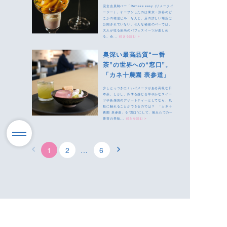
easy」が登場
完全会員制バー「Remake easy（リメークイ
ージー）。オープンしたのは東京・渋谷のど
こかの雑居ビル…なんと、店の詳しい場所は
公開されていない。そんな秘密のバーでは、
大人が唸る至高のパフェスイーツが楽しめ
る。会...
続きを読む >
奥深い最高品質“一番
茶”の世界への“窓口”。
「カネ十農園 表参道」
少しとっつきにくいイメージがある高級な日
本茶。しかし、四季を感じる華やかなスイー
ツや新感覚のデザートティーとしてなら、気
軽に触れることができるのでは？ 「カネ十
農園 表参道」を“窓口”にして、摘みたての一
番茶の美味...
続きを読む >
1
2
…
6