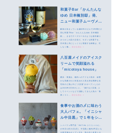
和菓子Bar「かんたんな
ゆめ 日本橋別邸」発、
ニュー和菓子ムーヴメン
ト
解体が決まっている築80年のビルで2年間だけ
営む和菓子Bar「かんたんなゆめ 日本橋別
邸」。まるでチーズケーキのような創作練り
きりがこの店の主役だ。モダンな和菓子を、
日本酒と共にじっくりと堪能する体験は、忙
しなく働...
続きを読む >
八百屋メイドのアイスク
リームで笑顔溢れる
「micotoya house」
横浜・青葉台。都内へのアクセス良好、緑豊
かな洗練された街並みが人気を誇る閑静な住
宅街のど真ん中に“八百屋”がオープンしたの
は2021年2月末のこと。「旅する八百屋」と
してイベントなどで活動してきた人気の「青
果ミコト...
続きを読む >
食事やお酒の〆に味わう
大人パフェ。「イニシャ
ル中目黒」で１年をシメ
くくろう
シメパフェ専門店「INITIAL (イニシャル)」
が本日12月21日(月)、中目黒に都内2号店とな
る新店舗をオープンする。気の合う友達との