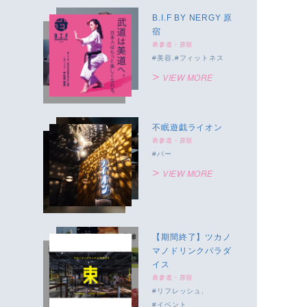
B.I.F BY NERGY 原
宿
表参道・原宿
美容
フィットネス
VIEW MORE
不眠遊戯ライオン
表参道・原宿
バー
VIEW MORE
【期間終了】ツカノ
マノドリンクパラダ
イス
表参道・原宿
リフレッシュ
イベント