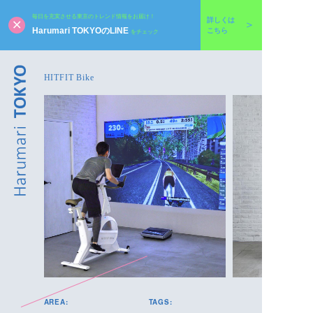
毎日を充実させる東京のトレンド情報をお届け！
詳しくは
Harumari TOKYOのLINE
こちら
をチェック
HITFIT Bike
AREA:
TAGS: