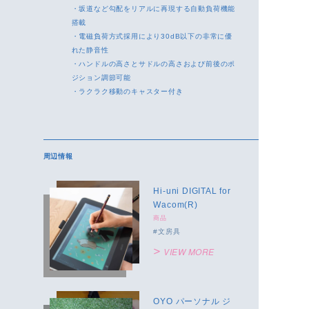
・坂道など勾配をリアルに再現する自動負荷機能
搭載
・電磁負荷方式採用により30dB以下の非常に優
れた静音性
・ハンドルの高さとサドルの高さおよび前後のポ
ジション調節可能
・ラクラク移動のキャスター付き
周辺情報
Hi-uni DIGITAL for
Wacom(R)
商品
文房具
VIEW MORE
OYO パーソナル ジ