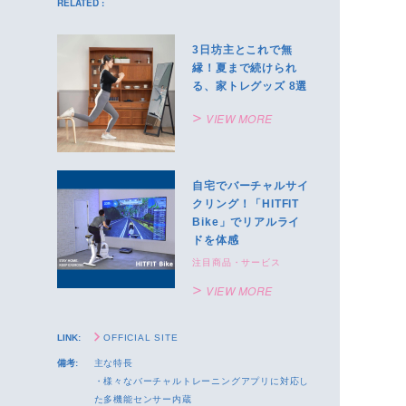
RELATED :
3日坊主とこれで無
縁！夏まで続けられ
る、家トレグッズ 8選
VIEW MORE
自宅でバーチャルサイ
クリング！「HITFIT
Bike」でリアルライ
ドを体感
注目商品・サービス
VIEW MORE
LINK:
OFFICIAL SITE
備考:
主な特長
・様々なバーチャルトレーニングアプリに対応し
た多機能センサー内蔵