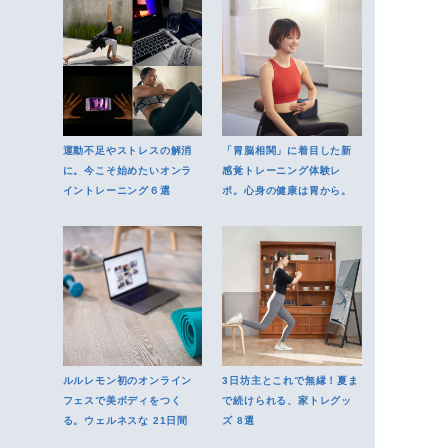
運動不足やストレスの解消
「胃脳相関」に着目した新
に。今こそ始めたいオンラ
感覚トレーニング体験レ
イントレーニング６選
ポ。心身の健康は胃から。
ルルレモン初のオンライン
3日坊主とこれで無縁！夏ま
フェスで美ボディをつく
で続けられる、家トレグッ
る。ウェルネスな 21日間
ズ 8選