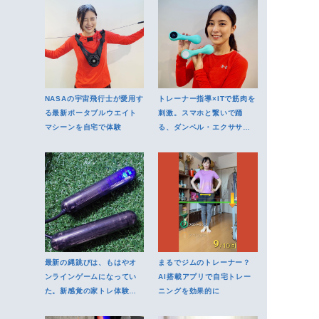
NASAの宇宙飛行士が愛用す
トレーナー指導×ITで筋肉を
る最新ポータブルウエイト
刺激。スマホと繋いで踊
マシーンを自宅で体験
る、ダンベル・エクササイ
ズ
最新の縄跳びは、もはやオ
まるでジムのトレーナー？
ンラインゲームになってい
AI搭載アプリで自宅トレー
た。新感覚の家トレ体験レ
ニングを効果的に
ポ