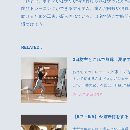
これまで、家トレがなかなか習慣付けられなかった方へ
跳びトレーニングができるアイテム。跳んだ回数や消費
続けるための工夫が凝らされている。自宅で過ごす時間
慣づけよう。
RELATED :
3日坊主とこれで無縁！夏まで
おうちでのトレーニング“家トレ
トレで使えるさまざまなガジェッ
と”が一番大変。今回は、Harumari 
VIEW MORE
【5/7～5/9】今週末何を
大型連休から続く週末となる今週