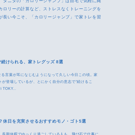
。タニタの「カロリージャンプ」は自宅で気軽に縄
カロリーの計算など、ストレスなくトレーニングを
が長い今こそ、「カロリージャンプ」で家トレを習
続けられる、家トレグッズ 8選
”なる言葉が耳になじむようになって久しい今日この頃。家
トが登場しているが、とにかく自分の意志で“続けるこ
TOKY...
する？休日を充実させるおすすめモノ・ゴト5選
。長期休暇でゆっくり過ごしている人も、飛び石で仕事に