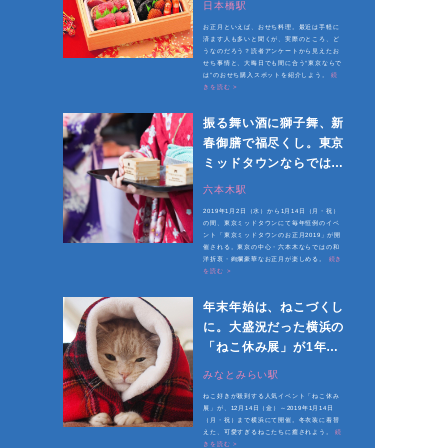
日本橋駅
お正月といえば、おせち料理。最近は手軽に
済ます人も多いと聞くが、実際のところ、ど
うなのだろう？読者アンケートから見えたお
せち事情と、大晦日でも間に合う“東京ならで
は”のおせち購入スポットを紹介しよう。
続
きを読む >
振る舞い酒に獅子舞、新
春御膳で福尽くし。東京
ミッドタウンならではの
絢爛豪華なお正月
六本木駅
2019年1月2日（水）から1月14日（月・祝）
の間、東京ミッドタウンにて毎年恒例のイベ
ント「東京ミッドタウンのお正月2019」が開
催される。東京の中心・六本木ならではの和
洋折衷・絢爛豪華なお正月が楽しめる。
続き
を読む >
年末年始は、ねこづくし
に。大盛況だった横浜の
「ねこ休み展」が1年ぶ
りに開催
みなとみらい駅
ねこ好きが殺到する人気イベント「ねこ休み
展」が、12月14日（金）～2019年1月14日
（月・祝）まで横浜にて開催。冬衣装に着替
えた、可愛すぎるねこたちに癒されよう。
続
きを読む >