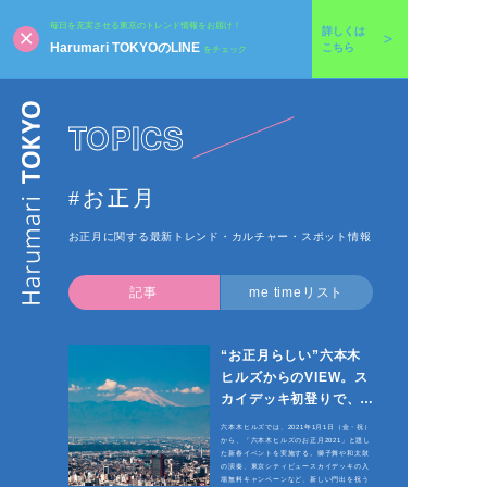
毎日を充実させる東京のトレンド情報をお届け！
詳しくは
Harumari TOKYOのLINE
こちら
をチェック
TOPICS
#お正月
お正月に関する最新トレンド・カルチャー・スポット情報
記事
me timeリスト
“お正月らしい”六本木
ヒルズからのVIEW。ス
カイデッキ初登りで、新
年の空に願掛けしよう
六本木ヒルズでは、2021年1月1日（金・祝）
から、「六本木ヒルズのお正月2021」と題し
た新春イベントを実施する。獅子舞や和太鼓
の演奏、東京シティビュースカイデッキの入
場無料キャンペーンなど、新しい門出を祝う