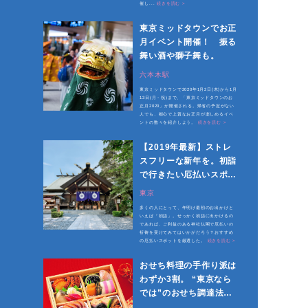
催し...
続きを読む >
東京ミッドタウンでお正
月イベント開催！ 振る
舞い酒や獅子舞も。
六本木駅
東京ミッドタウンで2020年1月2日(木)から1月
13日(月・祝)まで、「東京ミッドタウンのお
正月2020」が開催される。帰省の予定がない
人でも、都心で上質なお正月が楽しめるイベ
ントの数々を紹介しよう。
続きを読む >
【2019年最新】ストレ
スフリーな新年を。初詣
で行きたい厄払いスポッ
トまとめ
東京
多くの人にとって、年明け最初のお出かけと
いえば「初詣」。せっかく初詣に出かけるの
であれば、ご利益のある神社仏閣で厄払いの
祈祷を受けてみてはいかがだろう？おすすめ
の厄払いスポットを厳選した。
続きを読む >
おせち料理の手作り派は
わずか3割。 “東京なら
では”のおせち調達法と
は。