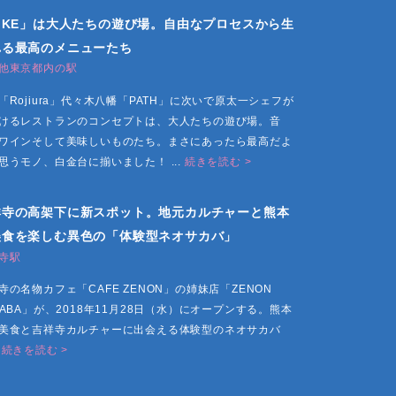
IKE」は大人たちの遊び場。自由なプロセスから生
れる最高のメニューたち
他東京都内の駅
「Rojiura」代々木八幡「PATH」に次いで原太一シェフが
けるレストランのコンセプトは、大人たちの遊び場。音
ワインそして美味しいものたち。まさにあったら最高だよ
思うモノ、白金台に揃いました！ ...
続きを読む >
祥寺の高架下に新スポット。地元カルチャーと熊本
美食を楽しむ異色の「体験型ネオサカバ」
寺駅
寺の名物カフェ「CAFE ZENON」の姉妹店「ZENON
KABA」が、2018年11月28日（水）にオープンする。熊本
美食と吉祥寺カルチャーに出会える体験型のネオサカバ
。
続きを読む >