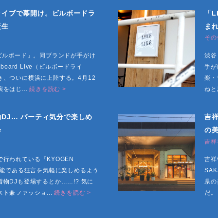
ライブで幕開け。ビルボードラ
「L
誕生
ま
その
ビルボード」。同ブランドが手がけ
渋谷
oard Live（ビルボードライ
手が
、ついに横浜に上陸する。4月12
楽・
をはじ...
続きを読む >
ねと
DJ… パーティ気分で楽しめ
吉
粋
の
吉祥
行われている『KYOGEN
吉祥
芸能である狂言を気軽に楽しめるよう
SA
物DJも登場するとか……!? 気に
県の
ト兼ファッショ...
続きを読む >
だ