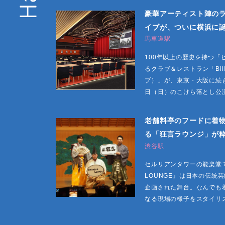
豪華アーティスト陣の
イブが、ついに横浜に
馬車道駅
100年以上の歴史を持つ「
るクラブ＆レストラン「Billb
ブ）」が、東京・大阪に続き
日（日）のこけら落とし公演
老舗料亭のフードに着物
る「狂言ラウンジ」が
渋谷駅
セルリアンタワーの能楽堂で
LOUNGE』は日本の伝統
企画された舞台。なんでも着
なる現場の様子をスタイリス