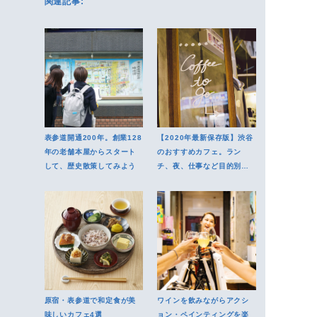
関連記事:
表参道開通200年。創業128
【2020年最新保存版】渋谷
年の老舗本屋からスタート
のおすすめカフェ。ラン
して、歴史散策してみよう
チ、夜、仕事など目的別に
厳選
原宿・表参道で和定食が美
ワインを飲みながらアクシ
味しいカフェ4選
ョン・ペインティングを楽