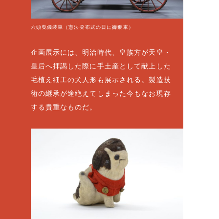
六頭曳儀装車（憲法発布式の日に御乗車）
企画展示には、明治時代、皇族方が天皇・
皇后へ拝謁した際に手土産として献上した
毛植え細工の犬人形も展示される。製造技
術の継承が途絶えてしまった今もなお現存
する貴重なものだ。