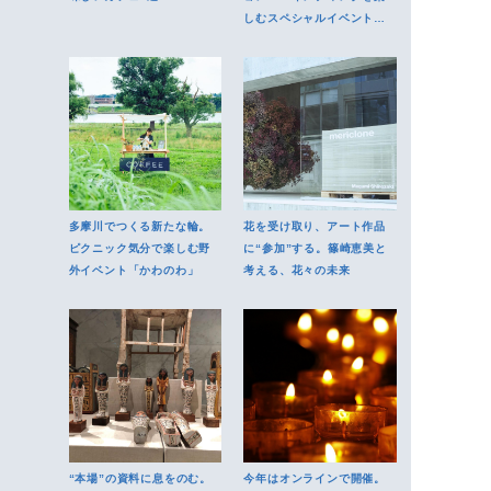
しむスペシャルイベントに
ご招待
多摩川でつくる新たな輪。
花を受け取り、アート作品
ピクニック気分で楽しむ野
に“参加”する。篠崎恵美と
外イベント「かわのわ」
考える、花々の未来
“本場”の資料に息をのむ。
今年はオンラインで開催。