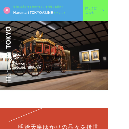
毎日を充実させる東京のトレンド情報をお届け！
詳しくは
Harumari TOKYOのLINE
こちら
をチェック
明治天皇ゆかりの品々を後世