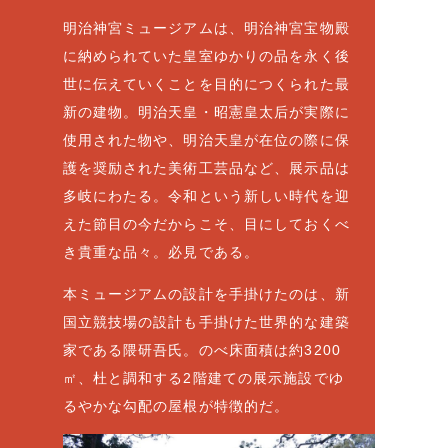
明治神宮ミュージアムは、明治神宮宝物殿
に納められていた皇室ゆかりの品を永く後
世に伝えていくことを目的につくられた最
新の建物。明治天皇・昭憲皇太后が実際に
使用された物や、明治天皇が在位の際に保
護を奨励された美術工芸品など、展示品は
多岐にわたる。令和という新しい時代を迎
えた節目の今だからこそ、目にしておくべ
き貴重な品々。必見である。
本ミュージアムの設計を手掛けたのは、新
国立競技場の設計も手掛けた世界的な建築
家である隈研吾氏。のべ床面積は約3200
㎡、杜と調和する2階建ての展示施設でゆ
るやかな勾配の屋根が特徴的だ。