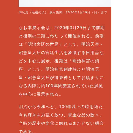
御玩具（毛植の犬） 展示期間：2020年1月19日（日）まで
なお本展示会は、2020年3月29日まで前期
と後期の二期にわたって開催される。前期
は「明治宮廷の世界」として、明治天皇・
昭憲皇太后の宮廷生活を象徴する日用品な
どを中心に展示。後期は「明治神宮の鎮
座」として、明治神宮創建時より明治天
皇・昭憲皇太后が御祭神としてお鎮まりに
なる内陣に約100年間安置されていた屏風
を中心に展示される。
明治から令和へと、100年以上の時を経た
今も輝きを力強く放つ、貴重な品の数々。
当時の歴史や文化に触れるまたとない機会
である。