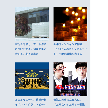
ご招待
花を受け取り、アート作品
今年はオンラインで開催。
に“参加”する。篠崎恵美と
「100万人のキャンドルナイ
考える、花々の未来
ト」で地球環境を考える
よなよなエール、待望の新
伝説の舞台の立会人に。
イベント！クラフトビール
「たりないふたり」一夜限