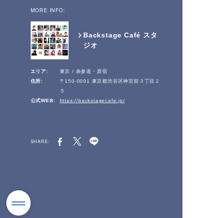
MORE INFO:
Backstage Café スタ
ジオ
エリア:
東京 / 表参道・原宿
住所:
〒150-0001 東京都渋谷区神宮前３丁目２
５
公式WEB:
https://backstagecafe.jp/
SHARE: