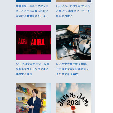
隅田川発、ユニークなフェ
いろいろ、すべてが”ちょう
ス。ここでしか観られない
ど良い”。本格スピーカーを
未知なる興奮をオンライン
毎日のお供に
で
AKIRAは音がすごい！映画
レアな中古盤が続々登場。
を彩るサウンドをリアルに
アナログ音源で日本語ロッ
体感する展示
クの歴史を追体験