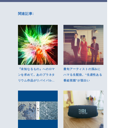
関連記事:
『未知なるもの』へのロマ
最旬アーティストの深みに
ンを求めて。あのプラネタ
ハマる生配信。“生産性ある
リウム作品がリバイバル上
番組視聴”が面白い
映