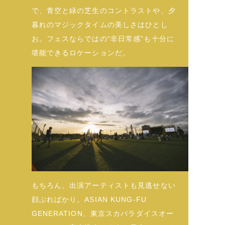
で、青空と緑の芝生のコントラストや、夕
暮れのマジックタイムの美しさはひとし
お。フェスならではの“非日常感”も十分に
堪能できるロケーションだ。
もちろん、出演アーティストも見逃せない
顔ぶればかり。ASIAN KUNG-FU
GENERATION、東京スカパラダイスオー