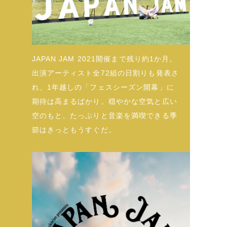
JAPAN JAM 2021開催まで残り約1か月。
出演アーティスト全72組の日割りも発表さ
れ、1年越しの「フェスシーズン開幕」に
期待は高まるばかり。穏やかな空気と広い
空のもと、たっぷりと音楽を満喫できる季
節はきっともうすぐだ。