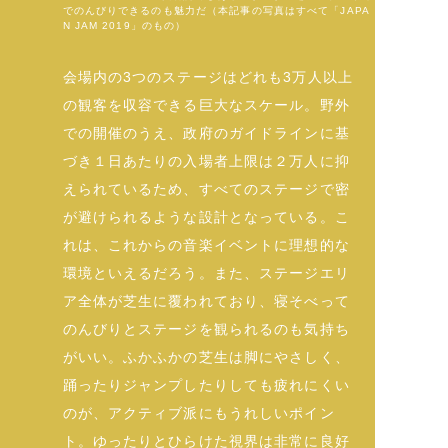
でのんびりできるのも魅力だ（本記事の写真はすべて「JAPA
N JAM 2019」のもの）
会場内の3つのステージはどれも3万人以上
の観客を収容できる巨大なスケール。野外
での開催のうえ、政府のガイドラインに基
づき１日あたりの入場者上限は２万人に抑
えられているため、すべてのステージで密
が避けられるような設計となっている。こ
れは、これからの音楽イベントに理想的な
環境といえるだろう。また、ステージエリ
ア全体が芝生に覆われており、寝そべって
のんびりとステージを観られるのも気持ち
がいい。ふかふかの芝生は脚にやさしく、
踊ったりジャンプしたりしても疲れにくい
のが、アクティブ派にもうれしいポイン
ト。ゆったりとひらけた視界は非常に良好