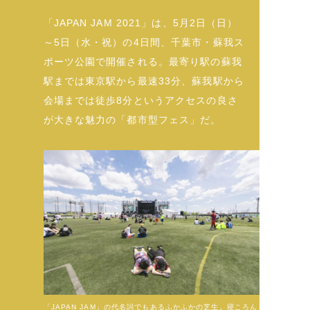
「JAPAN JAM 2021」は、5月2日（日）
～5日（水・祝）の4日間、千葉市・蘇我ス
ポーツ公園で開催される。最寄り駅の蘇我
駅までは東京駅から最速33分、蘇我駅から
会場までは徒歩8分というアクセスの良さ
が大きな魅力の「都市型フェス」だ。
「JAPAN JAM」の代名詞でもあるふかふかの芝生。寝ころん