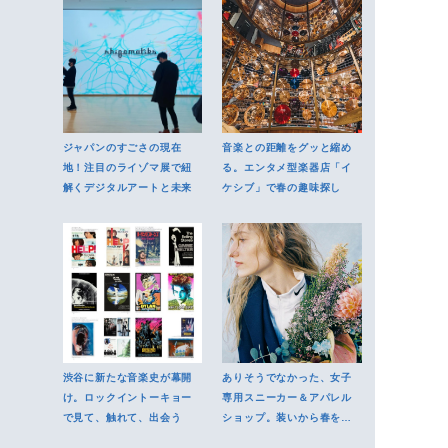
ジャパンのすごさの現在
音楽との距離をグッと縮め
地！注目のライゾマ展で紐
る。エンタメ型楽器店「イ
解くデジタルアートと未来
ケシブ」で春の趣味探し
渋谷に新たな音楽史が幕開
ありそうでなかった、女子
け。ロックイントーキョー
専用スニーカー＆アパレル
で見て、触れて、出会う
ショップ。装いから春をは
じめよう