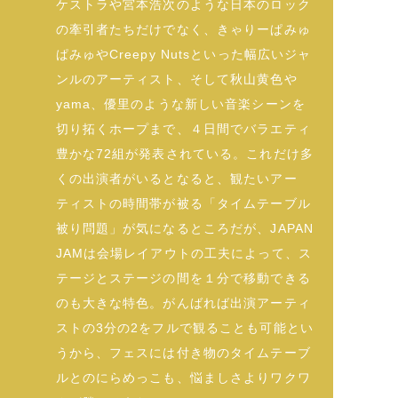
ケストラや宮本浩次のような日本のロック
の牽引者たちだけでなく、きゃりーぱみゅ
ぱみゅやCreepy Nutsといった幅広いジャ
ンルのアーティスト、そして秋山黄色や
yama、優里のような新しい音楽シーンを
切り拓くホープまで、４日間でバラエティ
豊かな72組が発表されている。これだけ多
くの出演者がいるとなると、観たいアー
ティストの時間帯が被る「タイムテーブル
被り問題」が気になるところだが、JAPAN
JAMは会場レイアウトの工夫によって、ス
テージとステージの間を１分で移動できる
のも大きな特色。がんばれば出演アーティ
ストの3分の2をフルで観ることも可能とい
うから、フェスには付き物のタイムテーブ
ルとのにらめっこも、悩ましさよりワクワ