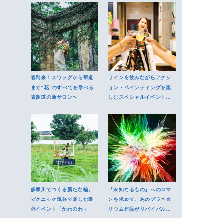
春到来！スワッグから華道
ワインを飲みながらアクシ
まで“花”のすべてを学べる
ョン・ペインティングを楽
表参道の新サロンへ
しむスペシャルイベントに
ご招待
多摩川でつくる新たな輪。
『未知なるもの』へのロマ
ピクニック気分で楽しむ野
ンを求めて。あのプラネタ
外イベント「かわのわ」
リウム作品がリバイバル上