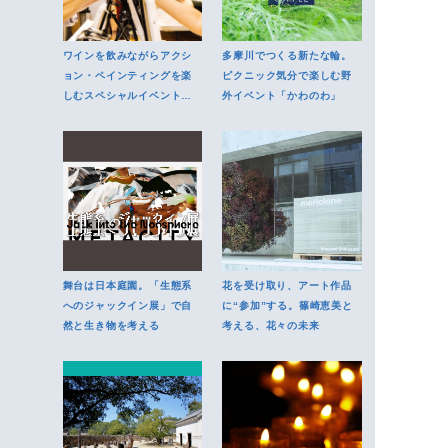
ワインを飲みながらアクシ
多摩川でつくる新たな輪。
ョン・ペインティングを楽
ピクニック気分で楽しむ野
しむスペシャルイベントに
外イベント「かわのわ」
ご招待
舞台は日本庭園。「生態系
花を受け取り、アート作品
へのジャックイン展」で自
に“参加”する。篠崎恵美と
然と生き物を考える
考える、花々の未来