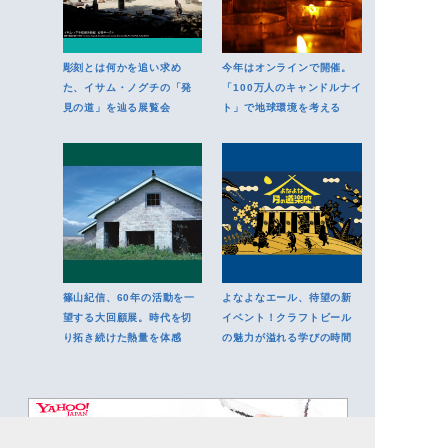
彫刻とは何かを追い求め
今年はオンラインで開催。
た、イサム・ノグチの「発
「100万人のキャンドルナイ
見の道」を辿る展覧会
ト」で地球環境を考える
篠山紀信、60年の活動を一
よなよなエール、待望の新
望する大回顧展。時代を切
イベント！クラフトビール
り拓き続けた熱量を体感
の魅力が溢れる学びの時間