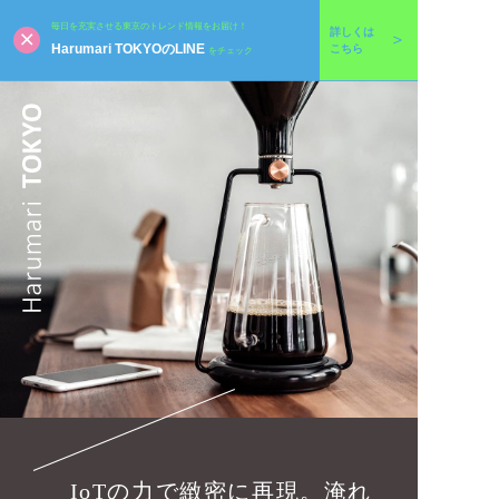
毎日を充実させる東京のトレンド情報をお届け！
詳しくは
Harumari TOKYOのLINE
こちら
をチェック
IoTの力で緻密に再現。淹れ