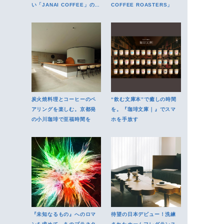
い「JANAI COFFEE」の魅
COFFEE ROASTERS」
力
炭火焼料理とコーヒーのペ
“飲む文庫本”で癒しの時間
アリングを楽しむ。京都発
を。『珈琲文庫｜』でスマ
の小川珈琲で至福時間を
ホを手放す
『未知なるもの』へのロマ
待望の日本デビュー！洗練