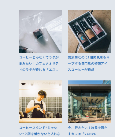
コーヒーじゃなくてラテが
無添加なのに2週間風味をキ
飲みたい！カフェクオリテ
ープする専門店の特製アイ
ィのラテが作れる「エスプ
スコーヒーが絶品
レッソキューブ」が登場
コーヒースタンド“じゃな
今、行きたい！旅欲を満た
い”？謎を解かないと入れな
すカフェ「VERVE