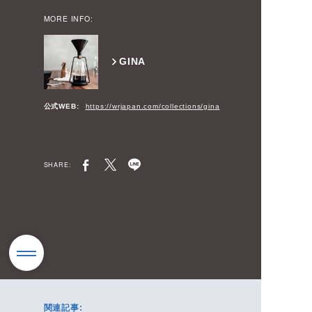
MORE INFO:
GINA
公式WEB:
https://wrjapan.com/collections/gina
SHARE:
関連記事: