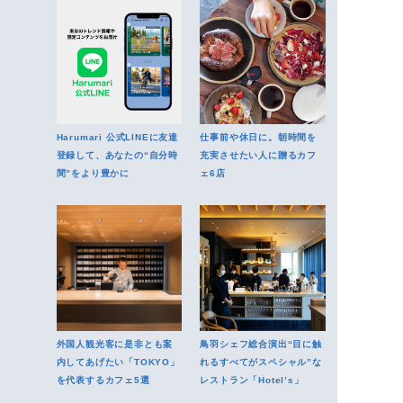
Harumari 公式LINEに友達
仕事前や休日に。朝時間を
登録して、あなたの“自分時
充実させたい人に贈るカフ
間”をより豊かに
ェ6店
外国人観光客に是非とも案
鳥羽シェフ総合演出“目に触
内してあげたい「TOKYO」
れるすべてがスペシャル”な
を代表するカフェ5選
レストラン「Hotel’s」