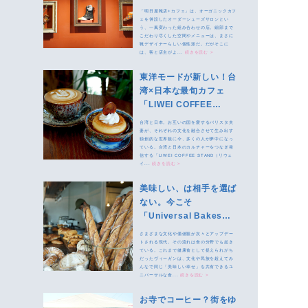
+カフェ」
「明日屋靴店+カフェ」は、オーガニックカフ
ェを併設したオーダーシューズサロンとい
う、一風変わった組み合わせの店。細部まで
こだわり尽くした空間やメニューは、まさに
靴デザイナーらしい個性派だ。だがそこに
は、客と店主がよ...
続きを読む >
東洋モードが新しい！台
湾×日本な最旬カフェ
「LIWEI COFFEE
STAND」
台湾と日本。お互いの国を愛するバリスタ夫
妻が、それぞれの文化を融合させて生み出す
独創的な世界観に今、多くの人が夢中になっ
ている。台湾と日本のカルチャーをつなぎ発
信する「LIWEI COFFEE STAND（リウェ
イ...
続きを読む >
美味しい、は相手を選ば
ない。今こそ
「Universal Bakes
and Cafe」へ
さまざまな文化や価値観が次々とアップデー
トされる現代。その流れは食の分野でも起き
ている。これまで健康食として捉えられがち
だったヴィーガンは、文化や民族を超えてみ
んなで同じ「美味しい幸せ」を共有できるユ
ニバーサルな食...
続きを読む >
お寺でコーヒー？街をゆ