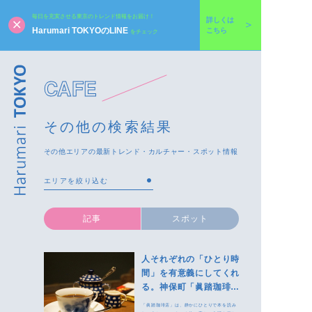
毎日を充実させる東京のトレンド情報をお届け！
詳しくは
Harumari TOKYOのLINE
こちら
をチェック
CAFE
その他の検索結果
その他エリアの最新トレンド・カルチャー・スポット情報
記事
スポット
人それぞれの「ひとり時
間」を有意義にしてくれ
る。神保町「眞踏珈琲
店」
「眞踏珈琲店」は、静かにひとりで本を読み