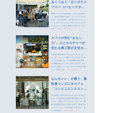
るくつなぐ「ゼンガクジ
フリー コーヒースタン
ド」
美味しいコーヒーがあるところには人が集ま
り、自然と交流が生まれ、コミュニティがで
きる。そんな光景は、今や街なかのスタイリ
ッシュなコーヒーショップやカフェだけにと
どまらない。“お寺”に週末だけ現れる「ゼン
ガクジ フリ...
続きを読む >
カフェが生む“おもし
ろ”。人とカルチャーが
交わる奥三茶の文化セン
ター「マンモスビル」
今注目の奥三茶エリアにある「マンモスビ
ル」は、コーヒーを通してさまざまなカルチ
ャーと人が交わる、いわば実験と発見の場。
その個性的なルックスに惹きつけられ、多く
の人々が集まってくる。コーヒーが好きで通
う人、近所に住む...
続きを読む >
なんかいい、が揃う。個
性派コンビニ＆カフェ
「コンビニエンスストア
髙橋」
今や全国に5万5千店以上あるといわれるコン
ビニ。その品揃えは弁当や飲み物だけにとど
まらず、本格スイーツにホットスナック、雑
誌や日用品に至るまで何でも揃う。近年では
イートインスペースも充実してきており、私
たちの日常に...
続きを読む >