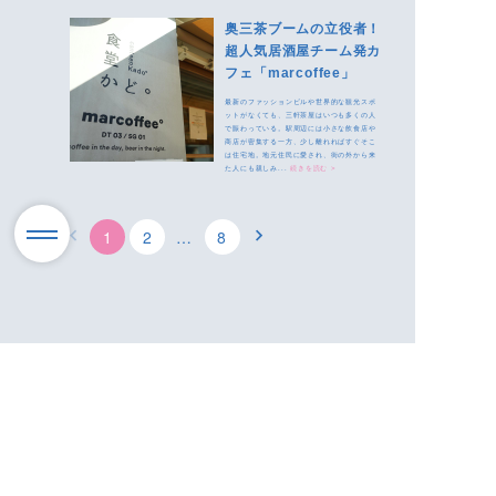
奥三茶ブームの立役者！
超人気居酒屋チーム発カ
フェ「marcoffee」
最新のファッションビルや世界的な観光スポ
ットがなくても、三軒茶屋はいつも多くの人
で賑わっている。駅周辺には小さな飲食店や
商店が密集する一方、少し離れればすぐそこ
は住宅地。地元住民に愛され、街の外から来
た人にも親しみ...
続きを読む >
1
2
…
8