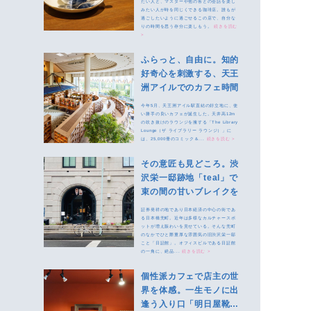
たい人と、マスターや他の客との会話を楽し
みたい人が時を同じくできる珈琲店。誰もが
過ごしたいように過ごせるこの店で、自分な
りの時間を思う存分に楽しもう。
続きを読む
>
ふらっと、自由に。知的
好奇心を刺激する、天王
洲アイルでのカフェ時間
今年5月、天王洲アイル駅直結の好立地に、使
い勝手の良いカフェが誕生した。天井高12m
の吹き抜けのラウンジを擁する「The Library
Lounge（ザ ライブラリー ラウンジ）」に
は、25,000冊のコミック＆...
続きを読む >
その意匠も見どころ。渋
沢栄一邸跡地「teal」で
束の間の甘いブレイクを
証券発祥の地であり日本経済の中心の街であ
る日本橋兜町。近年は多様なカルチャースポ
ットが増え賑わいを見せている。そんな兜町
のなかでひと際重厚な雰囲気の旧渋沢栄一邸
こと「日証館」。オフィスビルである日証館
の一角に、絶品...
続きを読む >
個性派カフェで店主の世
界を体感。一生モノに出
逢う入り口「明日屋靴店