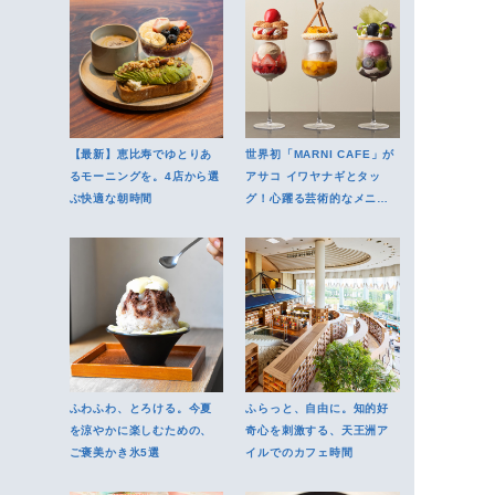
【最新】恵比寿でゆとりあ
世界初「MARNI CAFE」が
るモーニングを。4店から選
アサコ イワヤナギとタッ
ぶ快適な朝時間
グ！心躍る芸術的なメニュ
ーを堪能
ふわふわ、とろける。今夏
ふらっと、自由に。知的好
を涼やかに楽しむための、
奇心を刺激する、天王洲ア
ご褒美かき氷5選
イルでのカフェ時間