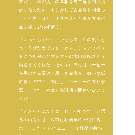
本だ。「珈琲店」の看板を見て扉を開けた
はずなのだが、もしかして古書店と間違っ
たかと思うほど、年季の入った本が大量に
並ぶ姿に思わず驚く。
「いらっしゃい」。声がして、店の奥へと
長く伸びたカウンターから、シャツとベス
トに身を包んだマスターの大山眞踏さんが
出迎えてくれた。彼の前の席にはコーヒー
を手にする常連と思しき先客が。微かな紙
の香りの中に、香ばしいコーヒーの香りが
漂ってきた。やはり珈琲店で間違いないよ
うだ。
「昔からとにかくコーヒーが好きで」と語
る大山さんは、以前は社会学の研究に携
わっていた というユニークな経歴の持ち