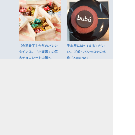
【会期終了】今年のバレン
手土産には●（まる）がい
タインは、「小楽園」の巨
い。ブボ・バルセロナの名
大チョコレート山脈へ
作「XABINA」
コロナ禍以降にオープン。
東京のラウンジカフェ4選。
都心の新しいパークサイド
オンもオフも「ひとり」を
カフェ。
大切にする人の極上空間。